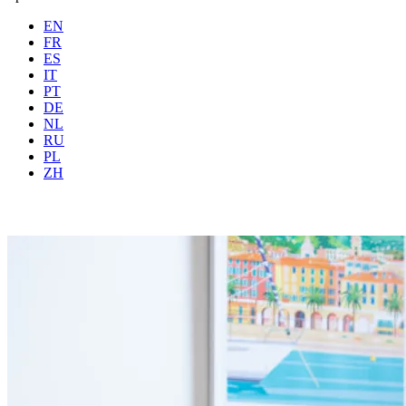
EN
FR
ES
IT
PT
DE
NL
RU
PL
Wo
Alle
Wann
Gäste
2 Gä
ZH
Buchen