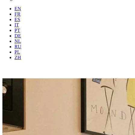
EN
FR
ES
IT
PT
DE
NL
RU
PL
Où
Toutes
Quand
Voyageu
ZH
Réserver