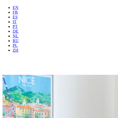
EN
FR
ES
IT
PT
DE
NL
RU
Waar
Alle
Wanneer
PL
Gasten
2 gasten
ZH
Boeken