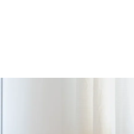
oście
2 gości