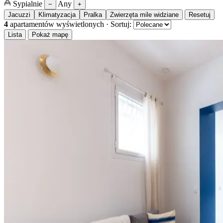
Sypialnie
Any
−
+
Jacuzzi
Klimatyzacja
Pralka
Zwierzęta mile widziane
Resetuj
4
apartamentów wyświetlonych
·
Sortuj:
Lista
Pokaż mapę