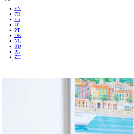
EN
FR
ES
IT
PT
DE
NL
RU
PL
Gdzie
Wszystkie
Kiedy
G
ZH
Rezerwuj