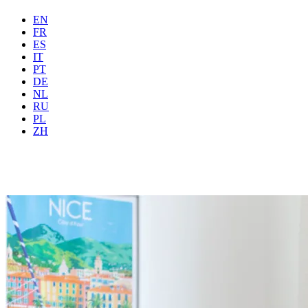
EN
FR
ES
IT
PT
DE
NL
RU
Onde
Todas
Quando
PL
Hóspedes
2 hóspedes
ZH
Reservar