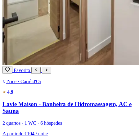
Favorito
Nice · Carré d'Or
4.9
Lavie Maison - Banheira de Hidromassagem, AC e
Sauna
2 quartos · 1 WC · 6 hóspedes
A partir de
€104
/ noite