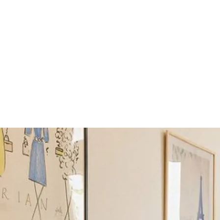
des
2 hóspedes