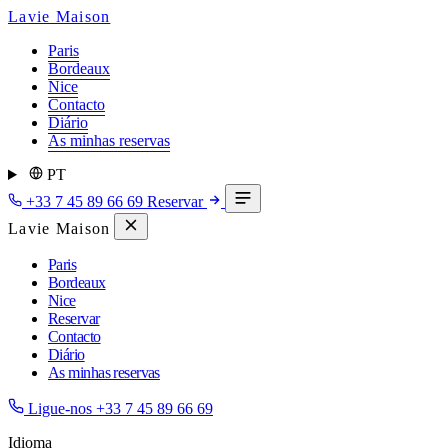
Lavie Maison
Paris
Bordeaux
Nice
Contacto
Diário
As minhas reservas
PT
+33 7 45 89 66 69
Reservar
Lavie Maison
Paris
Bordeaux
Nice
Reservar
Contacto
Diário
As minhas reservas
Ligue-nos
+33 7 45 89 66 69
Idioma