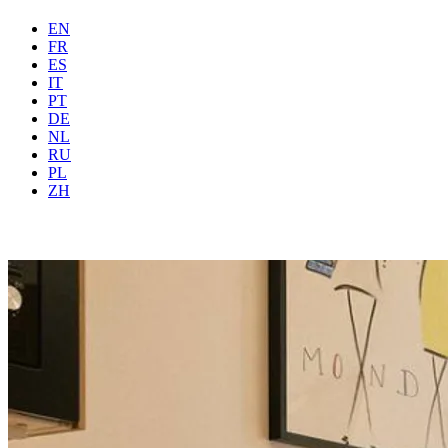
EN
FR
ES
IT
PT
DE
NL
RU
PL
Onde
Todas
Quando
Hóspe
ZH
Reservar