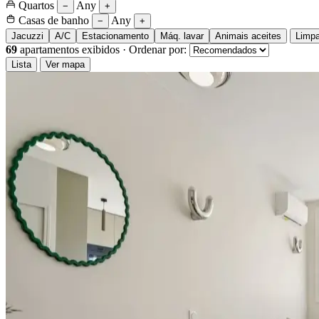
Quartos
Any
−
+
Casas de banho
Any
−
+
Jacuzzi
A/C
Estacionamento
Máq. lavar
Animais aceites
Limpa
69
apartamentos exibidos
·
Ordenar por:
Lista
Ver mapa