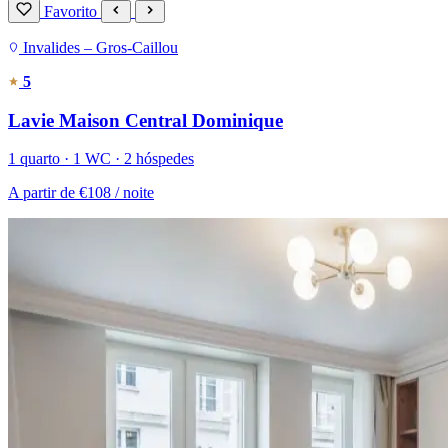
Favorito
Invalides – Gros-Caillou
5
Lavie Maison Central Dominique
1 quarto · 1 WC · 2 hóspedes
A partir de
€108
/ noite