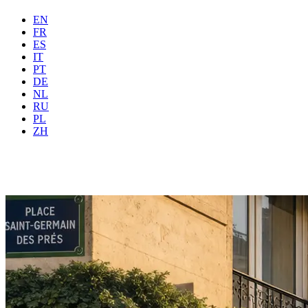
EN
FR
ES
IT
PT
DE
NL
RU
Onde
Todas
Quando
PL
Hóspedes
2 hóspedes
ZH
Reservar