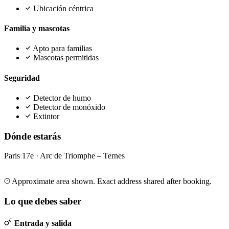
Ubicación céntrica
Familia y mascotas
Apto para familias
Mascotas permitidas
Seguridad
Detector de humo
Detector de monóxido
Extintor
Dónde estarás
Paris 17e · Arc de Triomphe – Ternes
Leaflet
|
©
OpenStreetMap
©
CARTO
+
Approximate area shown. Exact address shared after booking.
−
Lo que debes saber
Entrada y salida