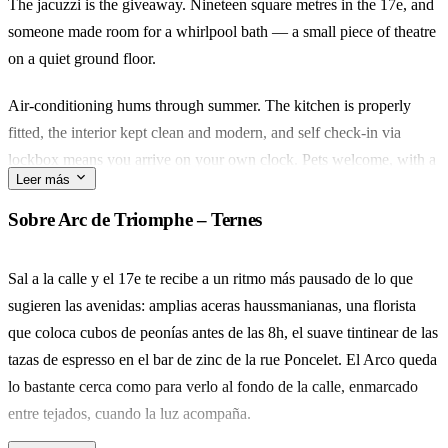
The jacuzzi is the giveaway. Nineteen square metres in the 17e, and
someone made room for a whirlpool bath — a small piece of theatre
on a quiet ground floor.
Air-conditioning hums through summer. The kitchen is properly
fitted, the interior kept clean and modern, and self check-in via
lockbox means you arrive on your own clock. Pets welcome, with a
Leer más
travel cot tucked away for the very small.
Sobre Arc de Triomphe – Ternes
Ternes is the grown-up end of the 17e. Walk ten minutes to the Arc
de Triomphe, or five to Place des Ternes for the covered marché and
Sal a la calle y el 17e te recibe a un ritmo más pausado de lo que
a coffee at one of the terrasses along Avenue Niel.
sugieren las avenidas: amplias aceras haussmanianas, una florista
que coloca cubos de peonías antes de las 8h, el suave tintinear de las
A compact base for a couple, or two friends on a long weekend in
tazas de espresso en el bar de zinc de la rue Poncelet. El Arco queda
Paris. You'll remember the bath — and how close the Étoile felt after
lo bastante cerca como para verlo al fondo de la calle, enmarcado
dinner.
entre tejados, cuando la luz acompaña.