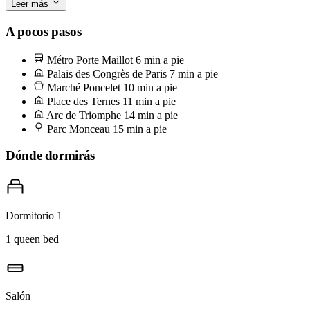
Leer más
Camina cinco minutos hasta el Marché Poncelet, el tramo peatonal
donde el barrio hace su compra cada mañana excepto los lunes. Para
A pocos pasos
en Alléosse para el queso — pide un trozo de Comté curado 24
Métro Porte Maillot
6 min a pie
meses y un Brillat-Savarin, y cómelos de vuelta en Lavie Maison
Palais des Congrès de Paris
7 min a pie
con una botella de la tienda de vinos que hay dos puertas más allá.
Marché Poncelet
10 min a pie
Place des Ternes
11 min a pie
Arc de Triomphe
14 min a pie
Parc Monceau
15 min a pie
Dónde dormirás
Dormitorio 1
1 queen bed
Salón