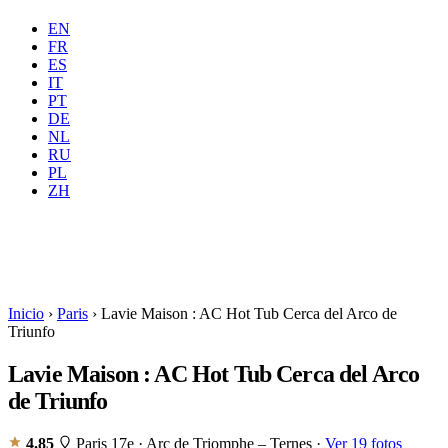
EN
FR
ES
IT
PT
DE
NL
Dónde
Todas
Cuándo
RU
Huéspedes
2 huéspedes
PL
ZH
Reservar
Inicio
›
Paris
›
Lavie Maison : AC Hot Tub Cerca del Arco de
Triunfo
Lavie Maison : AC Hot Tub Cerca del Arco
de Triunfo
4.85
Paris 17e · Arc de Triomphe – Ternes
·
Ver 19 fotos