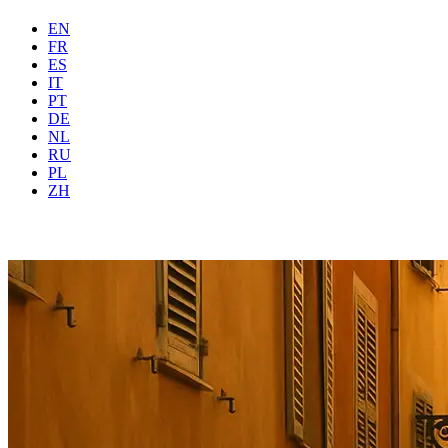
EN
FR
ES
IT
PT
DE
NL
RU
PL
Dónde
Todas
Cuándo
Hués
ZH
Reservar