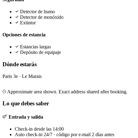
Detector de humo
Detector de monóxido
Extintor
Opciones de estancia
Estancias largas
Depósito de equipaje
Dónde estarás
Paris 3e · Le Marais
Leaflet
|
©
OpenStreetMap
©
CARTO
+
Approximate area shown. Exact address shared after booking.
−
Lo que debes saber
Entrada y salida
Check-in desde las 14:00
Auto check-in 24/7 · código por e-mail 2 días antes