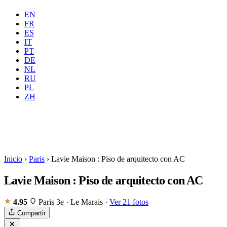
EN
FR
ES
IT
PT
DE
NL
Dónde
Todas
Cuándo
RU
Huéspedes
2 huéspedes
PL
ZH
Reservar
Inicio
›
Paris
›
Lavie Maison : Piso de arquitecto con AC
Lavie Maison : Piso de arquitecto con AC
4.95
Paris 3e · Le Marais
·
Ver 21 fotos
Compartir