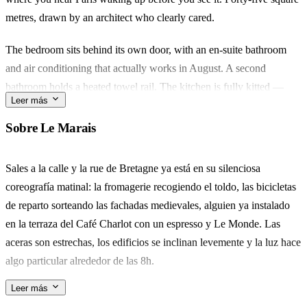
metres, drawn by an architect who clearly cared.
The bedroom sits behind its own door, with an en-suite bathroom
and air conditioning that actually works in August. A second
bathroom holds a heated towel rail. The kitchen is fully kitted —
Leer más
oven, dishwasher, wine glasses on the shelf.
Sobre Le Marais
You're two minutes from the Marché des Enfants Rouges, Paris's
oldest covered market, where lunch is Moroccan tagine or Japanese
Sales a la calle y la rue de Bretagne ya está en su silenciosa
bentos eaten elbow-to-elbow. Rue de Bretagne handles the rest —
coreografía matinal: la fromagerie recogiendo el toldo, las bicicletas
bakeries, wine bars, an aperitif crowd that spills onto the pavement
de reparto sorteando las fachadas medievales, alguien ya instalado
by seven.
en la terraza del Café Charlot con un espresso y Le Monde. Las
aceras son estrechas, los edificios se inclinan levemente y la luz hace
Built for a couple, workable for four with the sofa bed. What stays
algo particular alrededor de las 8h.
with you is the quiet competence of the place — every corner
thought through, nothing shouting for attention. L'équipe is a
Leer más
A dos minutos hacia el norte está el Marché des Enfants Rouges, el
message away if you need us.