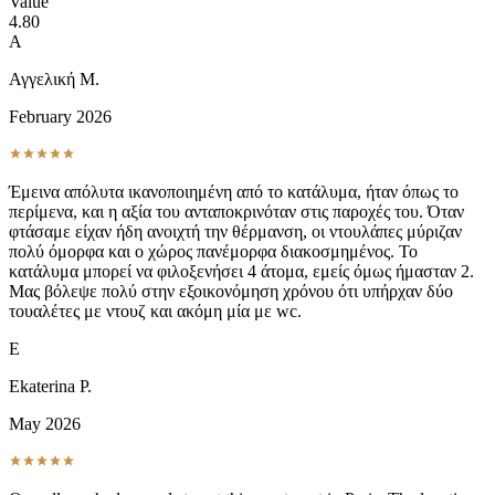
Value
4.80
Α
Αγγελική Μ.
February 2026
Έμεινα απόλυτα ικανοποιημένη από το κατάλυμα, ήταν όπως το
περίμενα, και η αξία του ανταποκρινόταν στις παροχές του. Όταν
φτάσαμε είχαν ήδη ανοιχτή την θέρμανση, οι ντουλάπες μύριζαν
πολύ όμορφα και ο χώρος πανέμορφα διακοσμημένος. Το
κατάλυμα μπορεί να φιλοξενήσει 4 άτομα, εμείς όμως ήμασταν 2.
Μας βόλεψε πολύ στην εξοικονόμηση χρόνου ότι υπήρχαν δύο
τουαλέτες με ντουζ και ακόμη μία με wc.
E
Ekaterina P.
May 2026