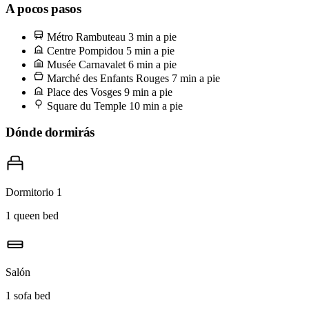
mercado cubierto más antiguo de París, abierto desde 1615. No te
A pocos pasos
pierdas el puesto marroquí: tajín de pollo, un té de menta, los codos
Métro Rambuteau
3 min a pie
apoyados en un banco de madera compartido. Los sábados al
Centre Pompidou
5 min a pie
mediodía son un caos del mejor tipo; los martes por la mañana, solo
Musée Carnavalet
6 min a pie
Marché des Enfants Rouges
7 min a pie
tú y los vendedores.
Place des Vosges
9 min a pie
Square du Temple
10 min a pie
Dónde dormirás
Dormitorio 1
1 queen bed
Salón
1 sofa bed