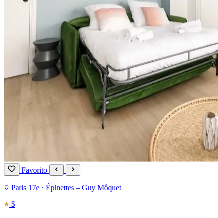
Favorito
Paris 17e · Épinettes – Guy Môquet
5