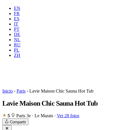
EN
FR
ES
IT
PT
DE
NL
Dónde
Todas
Cuándo
RU
Huéspedes
2 huéspedes
PL
ZH
Reservar
Inicio
›
Paris
›
Lavie Maison Chic Sauna Hot Tub
Lavie Maison Chic Sauna Hot Tub
5
Paris 3e · Le Marais
·
Ver 28 fotos
Compartir