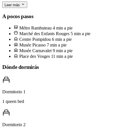
Leer más
El Marché des Enfants Rouges, a cinco minutos a pie, es el ancla.
Es el mercado cubierto más antiguo de París (1615) y por las
A pocos pasos
mañanas pertenece al barrio — ve antes del mediodía a por una
Métro Rambuteau
4 min a pie
galette en Chez Alain Miam Miam, toma un café en L'Estaminet, y
Marché des Enfants Rouges
5 min a pie
entenderás por qué los vecinos siguen llamándolo su cantina y no un
Centre Pompidou
6 min a pie
Musée Picasso
7 min a pie
destino turístico.
Musée Carnavalet
9 min a pie
Place des Vosges
11 min a pie
Dónde dormirás
Dormitorio 1
1 queen bed
Dormitorio 2