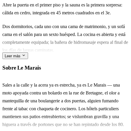
Abre la puerta en el primer piso y la sauna es la primera sorpresa:
cálida en cedro, integrada en 45 metros cuadrados en el 3e.
Dos dormitorios, cada uno con una cama de matrimonio, y un sofá
cama en el salón para un sexto huésped. La cocina es abierta y está
completamente equipada; la bañera de hidromasaje espera al final de
los días de largas caminatas.
Leer más
En la calle, estás a pocas calles del Musée Carnavalet y de la Place
Sobre Le Marais
des Vosges, con las colas de falafel de la rue des Rosiers y el
cubierto Marché des Enfants Rouges cerca para un tranquilo
Sales a la calle y la acera ya es estrecha, ya es Le Marais — una
almuerzo de domingo.
moto apoyada contra un bolardo en la rue de Bretagne, el olor a
mantequilla de una boulangerie a dos puertas, alguien fumando
Ideal para una familia pequeña o tres parejas que quieran tener Le
frente al tabac con chaqueta de cocinero. Los hôtels particuliers
Marais a la puerta de casa y una sauna a la que regresar. Check-in
mantienen sus patios entreabiertos; se vislumbran gravilla y una
autónomo, y l'équipe a un mensaje de distancia si nos necesitas.
higuera a través de portones que no se han repintado desde los 80.