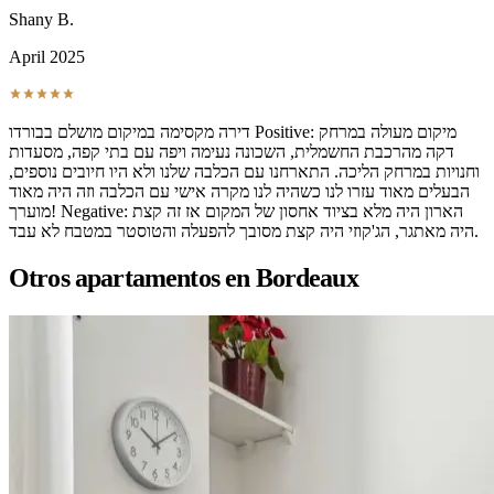
Shany B.
April 2025
דירה מקסימה במיקום מושלם בבורדו Positive: מיקום מעולה במרחק
דקה מהרכבת החשמלית, השכונה נעימה ויפה עם בתי קפה, מסעדות
וחנויות במרחק הליכה. התארחנו עם הכלבה שלנו ולא היו חיובים נוספים,
הבעלים מאוד עזרו לנו כשהיה לנו מקרה אישי עם הכלבה וזה היה מאוד
מוערך! Negative: הארון היה מלא בציוד אחסון של המקום אז זה קצת
היה מאתגר, הג'קוזי היה קצת מסובך להפעלה והטוסטר במטבח לא עבד.
Otros apartamentos en Bordeaux