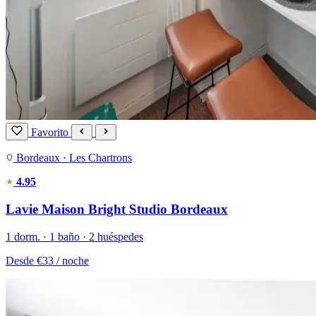
Favorito
Bordeaux · Les Chartrons
4.95
Lavie Maison Bright Studio Bordeaux
1 dorm. · 1 baño · 2 huéspedes
Desde
€33
/ noche