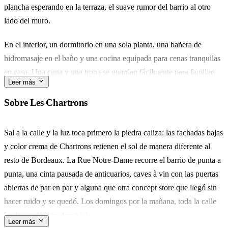
plancha esperando en la terraza, el suave rumor del barrio al otro
lado del muro.
En el interior, un dormitorio en una sola planta, una bañera de
hidromasaje en el baño y una cocina equipada para cenas tranquilas
en casa. Una cuna y una trona se guardan fácilmente para familias
Leer más
que viajan con los más pequeños.
Sobre Les Chartrons
Les Chartrons lleva su historia con ligereza. El mercado dominical a
lo largo del quai baja hasta el Garonne, y las tiendas de antigüedades
Sal a la calle y la luz toca primero la piedra caliza: las fachadas bajas
de la rue Notre-Dame permanecen abiertas hasta bien entrada la
y color crema de Chartrons retienen el sol de manera diferente al
tarde.
resto de Bordeaux. La Rue Notre-Dame recorre el barrio de punta a
punta, una cinta pausada de anticuarios, caves à vin con las puertas
Pensado para una pareja que quiere un baño tras un largo paseo, o
abiertas de par en par y alguna que otra concept store que llegó sin
cuatro amigos que prefieren cocinar a reservar mesa. Lo que se
hacer ruido y se quedó. Los domingos por la mañana, toda la calle
queda contigo es el jardín — algo poco común en esta parte de
huele a café y madera vieja.
Bordeaux.
Leer más