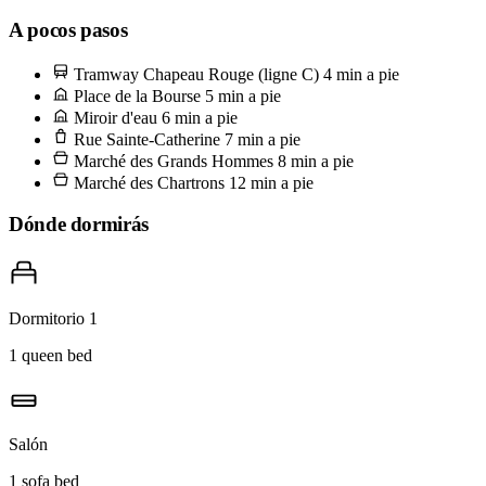
Para echar el ancla de verdad, acércate al Marché des Chartrons
A pocos pasos
junto a los muelles el domingo: abre bajo los arcos a partir de las 8h
Tramway Chapeau Rouge (ligne C)
4 min a pie
y recoge a las 13h. Pide una docena de ostras del puesto del Bassin
Place de la Bourse
5 min a pie
d'Arcachon y una copa de Entre-deux-Mers, come de pie junto a un
Miroir d'eau
6 min a pie
Rue Sainte-Catherine
7 min a pie
barril y observa cómo llegan los corredores desde el Garonne. Ese
Marché des Grands Hommes
8 min a pie
es el ritual de aquí.
Marché des Chartrons
12 min a pie
Dónde dormirás
Dormitorio 1
1 queen bed
Salón
1 sofa bed