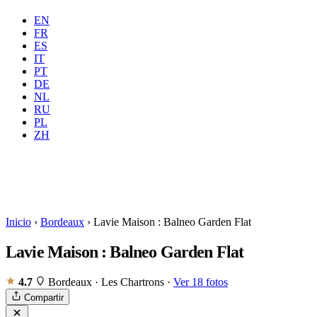
EN
FR
ES
IT
PT
DE
NL
Dónde
Todas
Cuándo
RU
Huéspedes
2 huéspedes
PL
ZH
Reservar
Inicio
›
Bordeaux
›
Lavie Maison : Balneo Garden Flat
Lavie Maison : Balneo Garden Flat
4.7
Bordeaux · Les Chartrons
·
Ver 18 fotos
Compartir