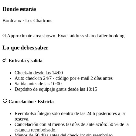
Dónde estarás
Bordeaux · Les Chartrons
Leaflet
|
©
OpenStreetMap
©
CARTO
+
Approximate area shown. Exact address shared after booking.
−
Lo que debes saber
Entrada y salida
Check-in desde las 14:00
Auto check-in 24/7 · código por e-mail 2 días antes
Salida antes de las 10:00
Depósito de equipaje gratis desde las 10:15
Cancelación
· Estricta
Reembolso íntegro solo dentro de las 24 h posteriores a la
reserva.
Cancelación con al menos 60 días de antelación: 50 % de la
estancia reembolsado.
Menos de 60 días antes del check-in: sin reembolso.