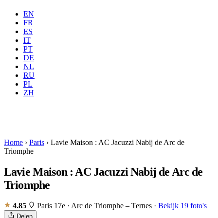
EN
FR
ES
IT
PT
DE
NL
RU
Waar
Alle
Wanneer
PL
Gasten
2 gasten
ZH
Boeken
Home
›
Paris
›
Lavie Maison : AC Jacuzzi Nabij de Arc de
Triomphe
Lavie Maison : AC Jacuzzi Nabij de Arc de
Triomphe
4.85
Paris 17e · Arc de Triomphe – Ternes
·
Bekijk 19 foto's
Delen