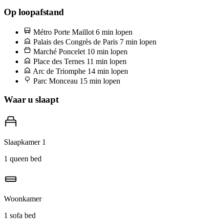
waar de buurt elke ochtend behalve maandag zijn boodschappen
Op loopafstand
doet. Stop bij Alléosse voor de kaas — vraag om een punt Comté
Métro Porte Maillot
6 min lopen
van 24 maanden gerijpt en een Brillat-Savarin, en eet die terug bij de
Palais des Congrès de Paris
7 min lopen
maison met een fles van de wijnhandelaar twee deuren verderop.
Marché Poncelet
10 min lopen
Place des Ternes
11 min lopen
Arc de Triomphe
14 min lopen
Parc Monceau
15 min lopen
Waar u slaapt
Slaapkamer 1
1 queen bed
Woonkamer
1 sofa bed