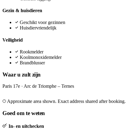
Gezin & huisdieren
Geschikt voor gezinnen
Huisdiervriendelijk
Veiligheid
Rookmelder
Koolmonoxidemelder
Brandblusser
Waar u zult zijn
Paris 17e · Arc de Triomphe – Ternes
Leaflet
|
©
OpenStreetMap
©
CARTO
+
Approximate area shown. Exact address shared after booking.
−
Goed om te weten
In- en uitchecken