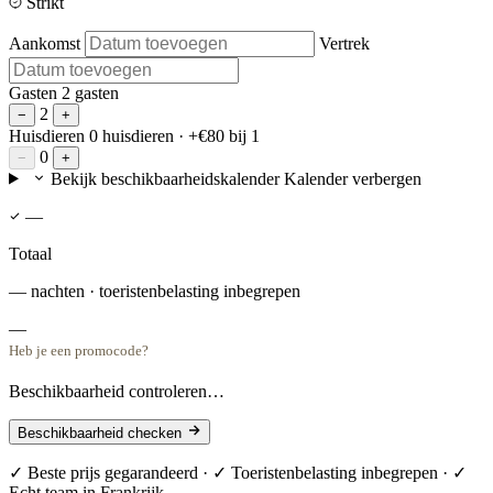
Strikt
Aankomst
Vertrek
Gasten
2 gasten
2
−
+
Huisdieren
0 huisdieren
· +€80 bij 1
0
−
+
Bekijk beschikbaarheidskalender
Kalender verbergen
—
Totaal
— nachten · toeristenbelasting inbegrepen
—
Heb je een promocode?
Beschikbaarheid controleren…
Beschikbaarheid checken
✓ Beste prijs gegarandeerd · ✓ Toeristenbelasting inbegrepen · ✓
Echt team in Frankrijk