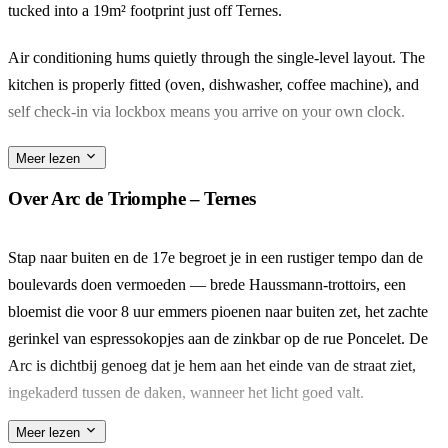
tucked into a 19m² footprint just off Ternes.
Air conditioning hums quietly through the single-level layout. The
kitchen is properly fitted (oven, dishwasher, coffee machine), and
self check-in via lockbox means you arrive on your own clock.
Ten minutes on foot brings you to the Arc de Triomphe, but the real
Meer lezen
find is closer: the Marché Poncelet, a pedestrian stretch of
Over Arc de Triomphe – Ternes
fromagers, rôtisseurs and cafés where the 17e still feels like a
village.
Stap naar buiten en de 17e begroet je in een rustiger tempo dan de
boulevards doen vermoeden — brede Haussmann-trottoirs, een
It suits a couple, or a small family with a little one (there's a travel
bloemist die voor 8 uur emmers pioenen naar buiten zet, het zachte
cot for under-threes). What stays with you is the soak after a long
gerinkel van espressokopjes aan de zinkbar op de rue Poncelet. De
day of walking Haussmann boulevards — bath, then bed, then out
Arc is dichtbij genoeg dat je hem aan het einde van de straat ziet,
again.
ingekaderd tussen de daken, wanneer het licht goed valt.
Meer lezen
Loop vijf minuten naar de Marché Poncelet, de voetgangersstrook