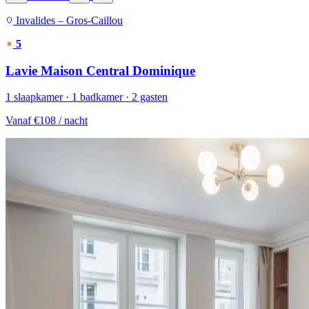
Invalides – Gros-Caillou
5
Lavie Maison Central Dominique
1 slaapkamer · 1 badkamer · 2 gasten
Vanaf
€108
/ nacht