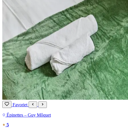
Favoriet
Épinettes – Guy Môquet
5