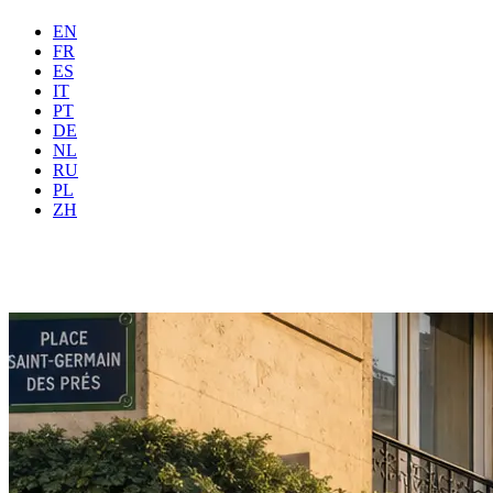
EN
FR
ES
IT
PT
DE
NL
RU
Waar
Alle
Wanneer
PL
Gasten
2 gasten
ZH
Boeken