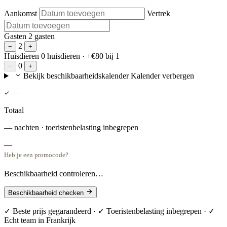
Aankomst
Vertrek
Gasten
2 gasten
2
−
+
Huisdieren
0 huisdieren
· +€80 bij 1
0
−
+
Bekijk beschikbaarheidskalender
Kalender verbergen
—
Totaal
— nachten · toeristenbelasting inbegrepen
—
Heb je een promocode?
Beschikbaarheid controleren…
Beschikbaarheid checken
✓ Beste prijs gegarandeerd · ✓ Toeristenbelasting inbegrepen · ✓
Echt team in Frankrijk