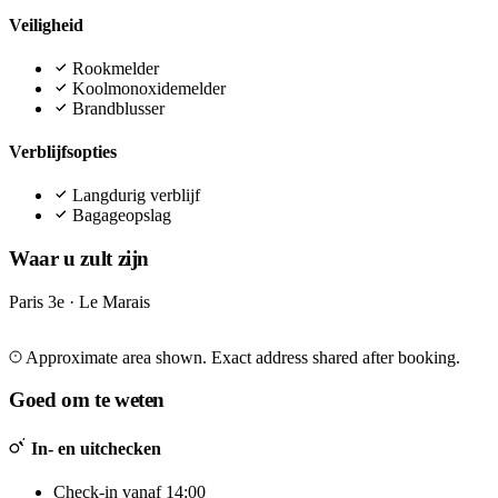
Veiligheid
Rookmelder
Koolmonoxidemelder
Brandblusser
Verblijfsopties
Langdurig verblijf
Bagageopslag
Waar u zult zijn
Paris 3e · Le Marais
Leaflet
|
©
OpenStreetMap
©
CARTO
+
Approximate area shown. Exact address shared after booking.
−
Goed om te weten
In- en uitchecken
Check-in vanaf 14:00