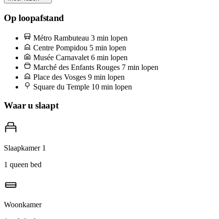
Twee minuten naar het noorden ligt de Marché des Enfants Rouges,
de oudste overdekte markt van Parijs, al open sinds 1615. Ga voor
Op loopafstand
de Marokkaanse kraam — kiptagine, een glas muntthee, ellebogen
Métro Rambuteau
3 min lopen
op een gedeelde houten bank. Zaterdagmiddagen zijn chaos op de
Centre Pompidou
5 min lopen
beste manier; dinsdagochtenden ben je er alleen met de
Musée Carnavalet
6 min lopen
Marché des Enfants Rouges
7 min lopen
marktkooplieden.
Place des Vosges
9 min lopen
Square du Temple
10 min lopen
Waar u slaapt
Slaapkamer 1
1 queen bed
Woonkamer