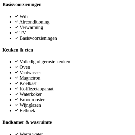
Basisvoorzieningen
Wifi
Airconditioning
Verwarming
TV
Basisvoorzieningen
Keuken & eten
Volledig uitgeruste keuken
Oven
Vaatwasser
Magnetron
Koelkast
Koffiezetapparaat
Waterkoker
Broodrooster
Wijnglazen
Eethoek
Badkamer & wasruimte
Warm water