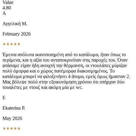
Value
4.80
Α
Αγγελική Μ.
February 2026
Έμεινα απόλυτα ικανοποιημένη από το κατάλυμα, ήταν όπως το
περίμενα, και η αξία του ανταποκρινόταν στις παροχές του. Όταν
φτάσαμε είχαν ήδη ανοιχτή την θέρμανση, οι ντουλάπες μύριζαν
πολύ όμορφα και ο χώρος πανέμορφα διακοσμημένος. Το
κατάλυμα μπορεί να φιλοξενήσει 4 άτομα, εμείς όμως ήμασταν 2.
Μας βόλεψε πολύ στην εξοικονόμηση χρόνου ότι υπήρχαν δύο
τουαλέτες με ντουζ και ακόμη μία με wc.
E
Ekaterina P.
May 2026