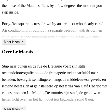
the noise of the Marais softens by a few degrees the moment you
step inside.
Forty-five square metres, drawn by an architect who clearly cared.
Air conditioning throughout, a separate bedroom with its own en-
suite, and a second bathroom with a heated towel rail — a small
Meer lezen
luxury that feels bigger in winter.
Over Le Marais
Walk five minutes and you're at Marché des Enfants Rouges for
Moroccan tagines at lunch. The rest of le quartier — the galleries on
Stap naar buiten en de rue de Bretagne voert zijn stille
Rue de Turenne, the falafel queue on Rue des Rosiers — unfolds
ochtendchoreografie op — de fromagerie trekt haar luifel naar
from there.
beneden, bezorgfietsen slingeren langs de middeleeuwse gevels, en
iemand heeft zich al geïnstalleerd op het terras van Café Charlot met
Made for a couple, or four friends with a sofa bed in play. What
een espresso en Le Monde. De trottoirs zijn smal, de gebouwen
stays with you is the calm: a designed, grown-up flat in a
hellen licht over, en het licht doet iets bijzonders rond 8 uur.
neighbourhood that rarely sits still.
Meer lezen