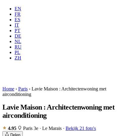
EN
FR
ES
IT
PT
DE
NL
RU
Waar
Alle
Wanneer
PL
Gasten
2 gasten
ZH
Boeken
Home
›
Paris
›
Lavie Maison : Architectenwoning met
airconditioning
Lavie Maison : Architectenwoning met
airconditioning
4.95
Paris 3e · Le Marais
·
Bekijk 21 foto's
Delen