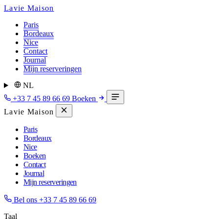
Lavie Maison
Paris
Bordeaux
Nice
Contact
Journal
Mijn reserveringen
NL
+33 7 45 89 66 69
Boeken
Lavie Maison
Paris
Bordeaux
Nice
Boeken
Contact
Journal
Mijn reserveringen
Bel ons
+33 7 45 89 66 69
Taal