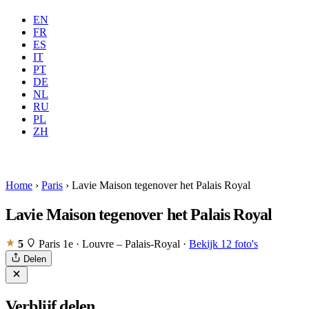
EN
FR
ES
IT
PT
DE
NL
RU
PL
Waar
Alle
Wanneer
Gaste
ZH
Boeken
Home
›
Paris
›
Lavie Maison tegenover het Palais Royal
Lavie Maison tegenover het Palais Royal
5
Paris 1e · Louvre – Palais-Royal
·
Bekijk 12 foto's
Delen
Verblijf delen