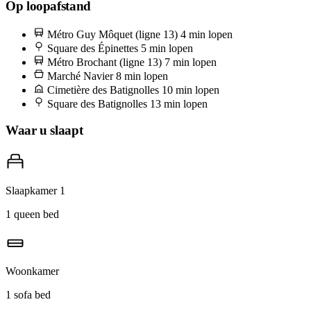
Ga 's ochtends naar de marché Navier op dinsdag en vrijdag — een
Op loopafstand
echte buurtaangelegenheid onder de platanen, drie rijen met oesters,
Métro Guy Môquet (ligne 13)
4 min lopen
geroosterde kippen en Noord-Afrikaanse olijven. Haal een zak
Square des Épinettes
5 min lopen
merguez bij de slager aan het einde, of een warme msemen bij de
Métro Brochant (ligne 13)
7 min lopen
Marché Navier
8 min lopen
vrouw die zich opstelt vlak bij rue Pouchet. Het is het soort markt
Cimetière des Batignolles
10 min lopen
waar de buurtbewoners hun echte boodschappen nog steeds doen.
Square des Batignolles
13 min lopen
Waar u slaapt
Slaapkamer 1
1 queen bed
Woonkamer
1 sofa bed