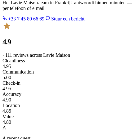
Het Lavie Maison-team in Frankrijk antwoordt binnen minuten —
per telefoon of e-mail.
+33 7 45 89 66 69
Stuur een bericht
4.9
· 111 reviews across Lavie Maison
Cleanliness
4.95
Communication
5.00
Check-in
4.95
Accuracy
4.90
Location
4.85
Value
4.80
A
A recent guest