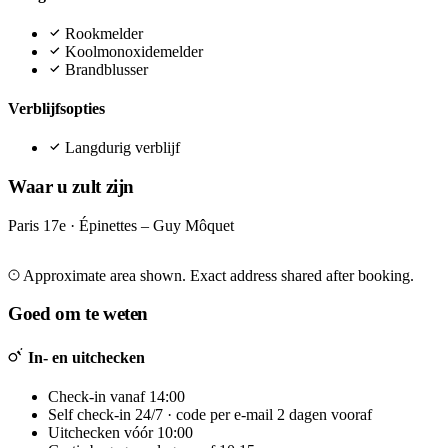
Rookmelder
Koolmonoxidemelder
Brandblusser
Verblijfsopties
Langdurig verblijf
Waar u zult zijn
Paris 17e · Épinettes – Guy Môquet
Leaflet
|
©
OpenStreetMap
©
CARTO
+
Approximate area shown. Exact address shared after booking.
−
Goed om te weten
In- en uitchecken
Check-in vanaf 14:00
Self check-in 24/7 · code per e-mail 2 dagen vooraf
Uitchecken vóór 10:00