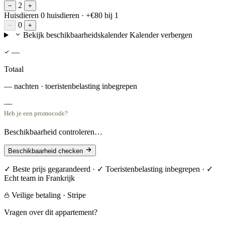
2
−
+
Huisdieren
0 huisdieren
· +€80 bij 1
0
−
+
Bekijk beschikbaarheidskalender
Kalender verbergen
—
Totaal
— nachten · toeristenbelasting inbegrepen
—
Heb je een promocode?
Beschikbaarheid controleren…
Beschikbaarheid checken
✓ Beste prijs gegarandeerd · ✓ Toeristenbelasting inbegrepen · ✓
Echt team in Frankrijk
Veilige betaling · Stripe
Vragen over dit appartement?