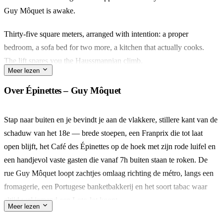
Guy Môquet is awake.
Thirty-five square meters, arranged with intention: a proper
bedroom, a sofa bed for two more, a kitchen that actually cooks.
The lift spares you the Haussmannian climb.
Meer lezen
Downstairs, le quartier hums — the rue de la Jonquière market on
Over Épinettes – Guy Môquet
weekends, boulangeries three doors down, Montmartre a fifteen-
minute walk uphill. Guy Môquet métro (line 13) is two minutes
Stap naar buiten en je bevindt je aan de vlakkere, stillere kant van de
away.
schaduw van het 18e — brede stoepen, een Franprix die tot laat
open blijft, het Café des Épinettes op de hoek met zijn rode luifel en
This one suits a small family or four friends who want Paris without
een handjevol vaste gasten die vanaf 7h buiten staan te roken. De
the crowds of the 18e. What stays with you is the quiet — a real
rue Guy Môquet loopt zachtjes omlaag richting de métro, langs een
Parisian street, still lived in by Parisians.
fromagerie, een Portugese banketbakkerij en het soort tabac waar
altijd wel iemand een Loto-lot koopt.
Meer lezen