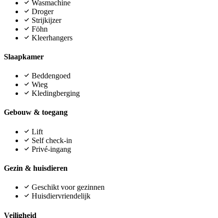
Wasmachine
Droger
Strijkijzer
Föhn
Kleerhangers
Slaapkamer
Beddengoed
Wieg
Kledingberging
Gebouw & toegang
Lift
Self check-in
Privé-ingang
Gezin & huisdieren
Geschikt voor gezinnen
Huisdiervriendelijk
Veiligheid