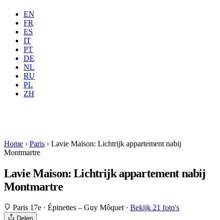
EN
FR
ES
IT
PT
DE
NL
RU
Waar
Alle
Wanneer
PL
Gasten
2 gasten
ZH
Boeken
Home
›
Paris
›
Lavie Maison: Lichtrijk appartement nabij
Montmartre
Lavie Maison: Lichtrijk appartement nabij
Montmartre
Paris 17e · Épinettes – Guy Môquet
·
Bekijk 21 foto's
Delen