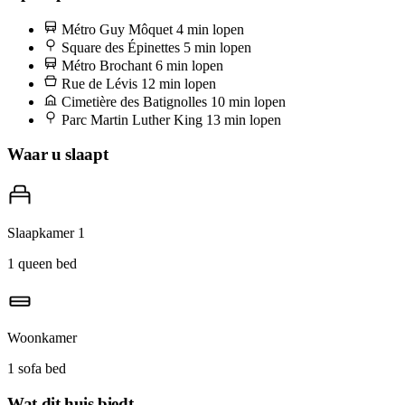
oesterverkoper uit Normandië die er een dozijn voor je opensteekt
Métro Guy Môquet
4 min lopen
terwijl je wacht. Neem contant geld en een canvas tas mee. Daarna
Square des Épinettes
5 min lopen
koffie bij Le Bal café bij het oude SNCF-depot, waar het publiek
Métro Brochant
6 min lopen
Rue de Lévis
12 min lopen
half uit fotografen bestaat en half uit locals die Libération lezen.
Cimetière des Batignolles
10 min lopen
Parc Martin Luther King
13 min lopen
Waar u slaapt
Slaapkamer 1
1 queen bed
Woonkamer
1 sofa bed
Wat dit huis biedt