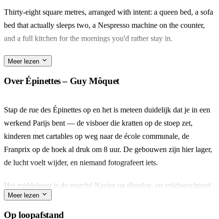
Thirty-eight square metres, arranged with intent: a queen bed, a sofa
bed that actually sleeps two, a Nespresso machine on the counter,
and a full kitchen for the mornings you'd rather stay in.
Épinettes is the 17e most Parisians keep to themselves — Rue de la
Meer lezen
Jonquière for the wine bars, Marché des Batignolles on Saturday for
Over Épinettes – Guy Môquet
oysters and goat cheese.
Stap de rue des Épinettes op en het is meteen duidelijk dat je in een
A couple or a small family will settle in fast. What stays with you is
werkend Parijs bent — de visboer die kratten op de stoep zet,
the terrace, and the quiet of a quartier that hasn't been discovered
kinderen met cartables op weg naar de école communale, de
yet.
Franprix op de hoek al druk om 8 uur. De gebouwen zijn hier lager,
de lucht voelt wijder, en niemand fotografeert iets.
Het middelpunt is de marché Navier op dinsdag- en vrijdagochtend
Meer lezen
— drie korte blokken vol producenten, een Portugese kraam met
pastéis de nata die nog warm uit de oven komen, en een
Op loopafstand