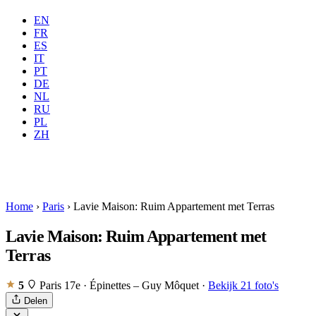
EN
FR
ES
IT
PT
DE
NL
RU
Waar
Alle
Wanneer
PL
Gasten
2 gasten
ZH
Boeken
Home
›
Paris
›
Lavie Maison: Ruim Appartement met Terras
Lavie Maison: Ruim Appartement met
Terras
5
Paris 17e · Épinettes – Guy Môquet
·
Bekijk 21 foto's
Delen