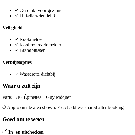
Geschikt voor gezinnen
Huisdiervriendelijk
Veiligheid
Rookmelder
Koolmonoxidemelder
Brandblusser
Verblijfsopties
Wasserette dichtbij
Waar u zult zijn
Paris 17e · Épinettes – Guy Môquet
Leaflet
|
©
OpenStreetMap
©
CARTO
+
Approximate area shown. Exact address shared after booking.
−
Goed om te weten