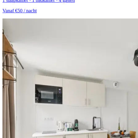
1 slaapkamer · 1 badkamer · 4 gasten
Vanaf
€50
/ nacht