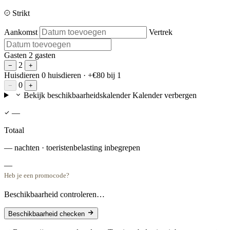
Beste prijs gegarandeerd bij directe boeking
Strikt
Aankomst
Vertrek
Gasten
2 gasten
2
−
+
Huisdieren
0 huisdieren
· +€80 bij 1
0
−
+
Bekijk beschikbaarheidskalender
Kalender verbergen
—
Totaal
— nachten · toeristenbelasting inbegrepen
—
Heb je een promocode?
Beschikbaarheid controleren…
Beschikbaarheid checken