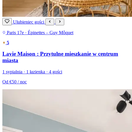
Ulubieniec gości
Paris 17e · Épinettes – Guy Môquet
5
Lavie Maison : Przytulne mieszkanie w centrum
miasta
1 sypialnia · 1 łazienka · 4 gości
Od
€50
/ noc