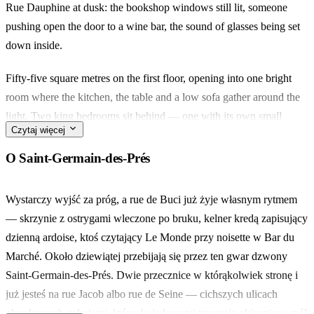
Rue Dauphine at dusk: the bookshop windows still lit, someone
pushing open the door to a wine bar, the sound of glasses being set
down inside.
Fifty-five square metres on the first floor, opening into one bright
room where the kitchen, the table and a low sofa gather around the
light. Two king bedrooms sit behind — one with its own small
Czytaj więcej
outdoor corner. In the bathroom, a whirlpool tub; in the other, a
walk-in shower.
O Saint-Germain-des-Prés
You're a two-minute wander from Odéon, five from the Seine, and
Wystarczy wyjść za próg, a rue de Buci już żyje własnym rytmem
closer still to Da Rosa on rue de Seine for saucisson and a glass of
— skrzynie z ostrygami wleczone po bruku, kelner kredą zapisujący
something red before dinner.
dzienną ardoise, ktoś czytający Le Monde przy noisette w Bar du
Marché. Około dziewiątej przebijają się przez ten gwar dzwony
Made for a family or two couples travelling together, who want
Saint-Germain-des-Prés. Dwie przecznice w którąkolwiek stronę i
Saint-Germain on their doorstep and a proper bath to sink into
już jesteś na rue Jacob albo rue de Seine — cichszych ulicach
afterwards.
obsadzonych galeriami, które do jedenastej trzymają okiennice wpół