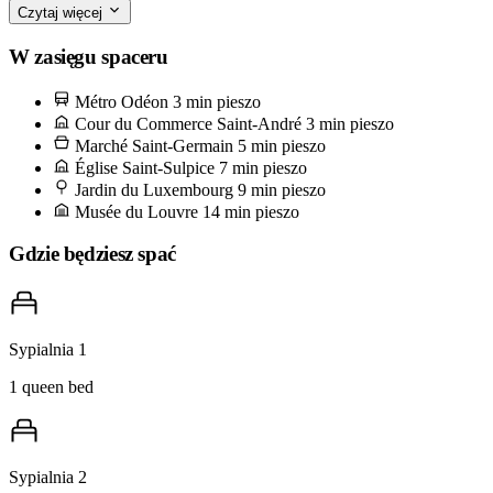
Czytaj więcej
zamknięte.
W zasięgu spaceru
Na chleb idź pięć minut pieszo do Poilâne przy rue du Cherche-
Métro Odéon
3 min pieszo
Midi. Poproś o demi-miche na zakwasie i ciasteczko punitions na
Cour du Commerce Saint-André
3 min pieszo
drogę powrotną — l'équipe piecze tu w ten sam sposób od 1932
Marché Saint-Germain
5 min pieszo
Église Saint-Sulpice
7 min pieszo
roku, a bochenek zachowuje świeżość przez trzy dni na blacie, co
Jardin du Luxembourg
9 min pieszo
jest dokładnie wymówką, której potrzebujesz, żeby zostać na
Musée du Louvre
14 min pieszo
kolację w domu.
Gdzie będziesz spać
Sypialnia 1
1 queen bed
Sypialnia 2