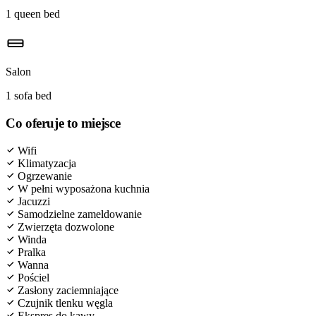
1 queen bed
Salon
1 sofa bed
Co oferuje to miejsce
Wifi
Klimatyzacja
Ogrzewanie
W pełni wyposażona kuchnia
Jacuzzi
Samodzielne zameldowanie
Zwierzęta dozwolone
Winda
Pralka
Wanna
Pościel
Zasłony zaciemniające
Czujnik tlenku węgla
Ekspres do kawy