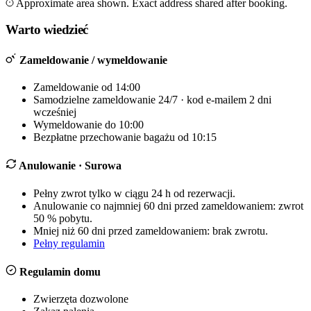
+
Approximate area shown. Exact address shared after booking.
−
Warto wiedzieć
Zameldowanie / wymeldowanie
Zameldowanie od 14:00
Samodzielne zameldowanie 24/7 · kod e-mailem 2 dni
wcześniej
Wymeldowanie do 10:00
Bezpłatne przechowanie bagażu od 10:15
Anulowanie
· Surowa
Pełny zwrot tylko w ciągu 24 h od rezerwacji.
Anulowanie co najmniej 60 dni przed zameldowaniem: zwrot
50 % pobytu.
Mniej niż 60 dni przed zameldowaniem: brak zwrotu.
Pełny regulamin
Regulamin domu
Zwierzęta dozwolone