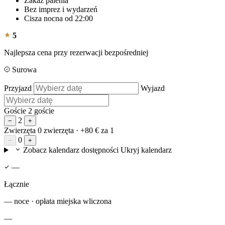
Zakaz palenia
Bez imprez i wydarzeń
Cisza nocna od 22:00
5
Najlepsza cena przy rezerwacji bezpośredniej
Surowa
Przyjazd
Wyjazd
Goście
2 goście
2
−
+
Zwierzęta
0 zwierzęta
· +80 € za 1
0
−
+
Zobacz kalendarz dostępności
Ukryj kalendarz
—
Łącznie
— noce · opłata miejska wliczona
—