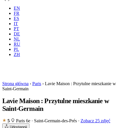
EN
FR
ES
IT
PT
DE
NL
RU
Gdzie
Wszystkie
Kiedy
PL
Goście
2 gości
ZH
Rezerwuj
Strona główna
›
Paris
›
Lavie Maison : Przytulne mieszkanie w
Saint-Germain
Lavie Maison : Przytulne mieszkanie w
Saint-Germain
5
Paris 6e · Saint-Germain-des-Prés
·
Zobacz 25 zdjęć
Udostępnij