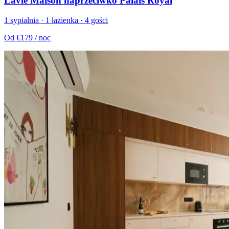
Lavie Maison naprzeciwko Palais Royal
1 sypialnia · 1 łazienka · 4 gości
Od
€179
/ noc