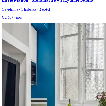
Lavie Maison | Montmartre – Przytulne Studio
1 sypialnia · 1 łazienka · 2 gości
Od
€97
/ noc