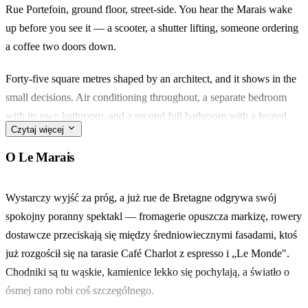
Rue Portefoin, ground floor, street-side. You hear the Marais wake
up before you see it — a scooter, a shutter lifting, someone ordering
a coffee two doors down.
Forty-five square metres shaped by an architect, and it shows in the
small decisions. Air conditioning throughout, a separate bedroom
with its own bathroom, and a second full bathroom with a heated
Czytaj więcej
towel rail — rare, at this size.
O Le Marais
The 3rd is the quieter half of the Marais. Walk five minutes to
Marché des Enfants Rouges for Moroccan plates at lunch, or drift
Wystarczy wyjść za próg, a już rue de Bretagne odgrywa swój
down to Rue de Bretagne for the wine bars.
spokojny poranny spektakl — fromagerie opuszcza markizę, rowery
dostawcze przeciskają się między średniowiecznymi fasadami, ktoś
Works for a couple who want their own room, or four friends
już rozgościł się na tarasie Café Charlot z espresso i „Le Monde".
splitting the sofa bed. What stays with you is the calm of the layout
Chodniki są tu wąskie, kamienice lekko się pochylają, a światło o
— two bathrooms, two TVs, two people never in each other's way.
ósmej rano robi coś szczególnego.