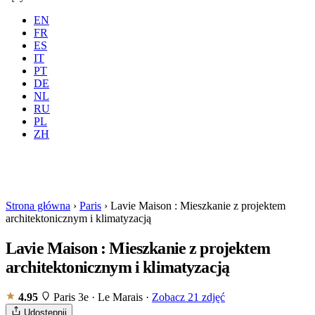
EN
FR
ES
IT
PT
DE
NL
RU
Gdzie
Wszystkie
Kiedy
PL
Goście
2 gości
ZH
Rezerwuj
Strona główna
›
Paris
›
Lavie Maison : Mieszkanie z projektem
architektonicznym i klimatyzacją
Lavie Maison : Mieszkanie z projektem
architektonicznym i klimatyzacją
4.95
Paris 3e · Le Marais
·
Zobacz 21 zdjęć
Udostępnij