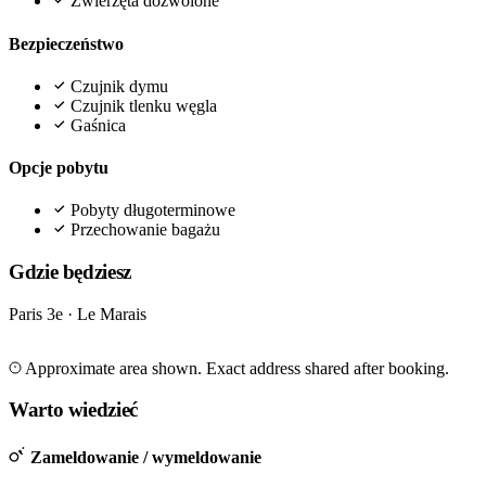
Zwierzęta dozwolone
Bezpieczeństwo
Czujnik dymu
Czujnik tlenku węgla
Gaśnica
Opcje pobytu
Pobyty długoterminowe
Przechowanie bagażu
Gdzie będziesz
Paris 3e · Le Marais
Leaflet
|
©
OpenStreetMap
©
CARTO
+
Approximate area shown. Exact address shared after booking.
−
Warto wiedzieć
Zameldowanie / wymeldowanie