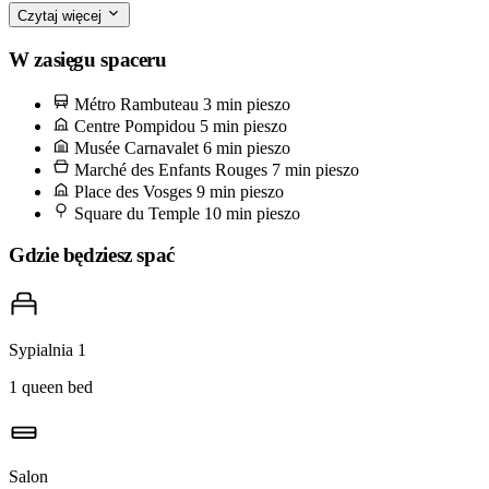
Czytaj więcej
Dwie minuty na północ znajduje się Marché des Enfants Rouges,
najstarszy zadaszony targ Paryża, czynny od 1615 roku. Koniecznie
W zasięgu spaceru
odwiedź stoisko marokańskie — tagine z kurczaka, szklanka
Métro Rambuteau
3 min pieszo
herbaty miętowej, łokcie oparte na wspólnej drewnianej ławce.
Centre Pompidou
5 min pieszo
Sobotnie lunche to chaos w najlepszym wydaniu; wtorkowe poranki
Musée Carnavalet
6 min pieszo
Marché des Enfants Rouges
7 min pieszo
należą już tylko do ciebie i sprzedawców.
Place des Vosges
9 min pieszo
Square du Temple
10 min pieszo
Gdzie będziesz spać
Sypialnia 1
1 queen bed
Salon