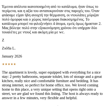
Έμεινα απόλυτα ικανοποιημένη από το κατάλυμα, ήταν όπως το
περίμενα, και η αξία του ανταποκρινόταν στις παροχές του. Όταν
φτάσαμε είχαν ήδη ανοιχτή την θέρμανση, οι ντουλάπες μύριζαν
πολύ όμορφα και ο χώρος πανέμορφα διακοσμημένος. Το
κατάλυμα μπορεί να φιλοξενήσει 4 άτομα, εμείς όμως ήμασταν 2.
Μας βόλεψε πολύ στην εξοικονόμηση χρόνου ότι υπήρχαν δύο
τουαλέτες με ντουζ και ακόμη μία με wc.
Z
Zsófia L.
January 2026
The apartment is lovely, super equipped with everything for a nice
stay: 2 pretty bathrooms, separate tolulet, lots of storage and a great
kitchen, really nice and comfortable furniture and bedding. It has
strong internet, so perfect for home office, too. We loved coming
home to this place, a very unique setting that opens right onto a
street, we are glad we found this listing. The host is always ready to
answer in a few minutes, very flexible and helpful.