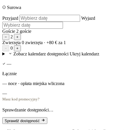
Surowa
Przyjazd
Wyjazd
Goście
2 goście
2
−
+
Zwierzęta
0 zwierzęta
· +80 € za 1
0
−
+
Zobacz kalendarz dostępności
Ukryj kalendarz
—
Łącznie
— noce · opłata miejska wliczona
—
Masz kod promocyjny?
Sprawdzanie dostępności…
Sprawdź dostępność