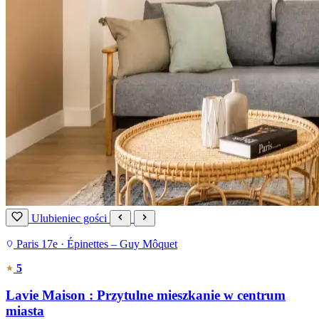
Ulubieniec gości
Paris 17e · Épinettes – Guy Môquet
5
Lavie Maison : Przytulne mieszkanie w centrum
miasta