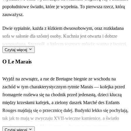
popołudniowe światło, które je wypełnia. To pierwsza rzecz, którą
zauważysz.
Dwie sypialnie, każda z łóżkiem dwuosobowym, oraz rozkładana
sofa w salonie dla szóstej osoby. Kuchnia jest otwarta i dobrze
wyposażona. Szczegół, o którym wszyscy mówią: wanna z jacuzzi,
Czytaj więcej
czekająca po długim dniu na brukowanych uliczkach.
O Le Marais
Rue Elzévir jest kilka kroków dalej, Musée Carnavalet w krótkiej
odległości piechotą, Place des Vosges tuż za rogiem. Wybierz się na
Wyjdź na zewnątrz, a rue de Bretagne biegnie ze wschodu na
lunch na Marché des Enfants Rouges — najstarszy kryty targ w
zachód w tym charakterystycznym rytmie Marais — kolejka przed
Paryżu, wciąż najlepszy na spokojny wtorek.
fromagerie rozlewa się na chodnik przed jedenastą, dzieci kluczą
między krzesłami kafejek, a zielony daszek Marché des Enfants
Dla rodziny, pary ze znajomymi lub długiego weekendu we dwoje.
Rouges majdają się o przecznicę dalej. Budynki lekko się pochylają,
Samodzielne zameldowanie o dowolnej porze, l'équipe dostępna
tak jak to mają w zwyczaju XVII-wieczne kamienice, a światło
przez wiadomość i ta wanna, do której wracasz.
między nimi jest miękkie i szare — do pewnego momentu.
Czytaj więcej