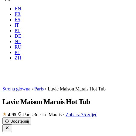
EN
FR
ES
IT
PT
DE
NL
RU
Gdzie
Wszystkie
Kiedy
PL
Goście
2 gości
ZH
Rezerwuj
Strona główna
›
Paris
›
Lavie Maison Marais Hot Tub
Lavie Maison Marais Hot Tub
4.95
Paris 3e · Le Marais
·
Zobacz 35 zdjęć
Udostępnij