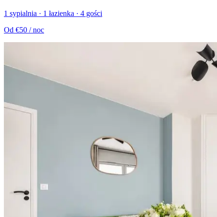
1 sypialnia · 1 łazienka · 4 gości
Od
€50
/ noc