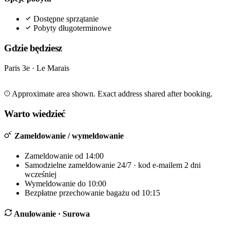
Dostępne sprzątanie
Pobyty długoterminowe
Gdzie będziesz
Paris 3e · Le Marais
Leaflet
|
©
OpenStreetMap
©
CARTO
+
Approximate area shown. Exact address shared after booking.
−
Warto wiedzieć
Zameldowanie / wymeldowanie
Zameldowanie od 14:00
Samodzielne zameldowanie 24/7 · kod e-mailem 2 dni
wcześniej
Wymeldowanie do 10:00
Bezpłatne przechowanie bagażu od 10:15
Anulowanie
· Surowa