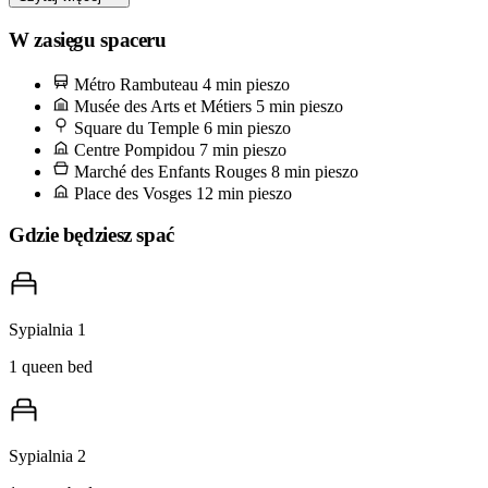
Na poranek wybierz się do Café Charlot na rogu rue de Saintonge
W zasięgu spaceru
— zamów crème i tartine beurrée i usiądź na zewnątrz, nawet w
Métro Rambuteau
4 min pieszo
październiku. Od lat jest to salon tej dzielnicy i wyjdziesz stamtąd
Musée des Arts et Métiers
5 min pieszo
wiedząc, w którym kierunku ruszyć.
Square du Temple
6 min pieszo
Centre Pompidou
7 min pieszo
Marché des Enfants Rouges
8 min pieszo
Place des Vosges
12 min pieszo
Gdzie będziesz spać
Sypialnia 1
1 queen bed
Sypialnia 2