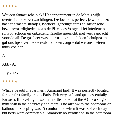
Wat een fantastische plek! Het appartement in de Marais wijk
overtrof al onze verwachtingen. De locatie is perfect: je wandelt zo
naar charmante straatjes, boetieks, gezellige cafés en historische
bezienswaardigheden zoals de Place des Vosges. Het interieur is
stijlvol, schoon en ontzettend gezellig ingericht, met veel aandacht
voor detail. De gastheer was uitermate vriendelijk en behulpzaam,
gaf ons tips over lokale restaurants en zorgde dat we ons meteen
thuis voelden.
A
Abby A.
July 2025
What a beautiful apartment. Amazing find! It was perfectly located
for our first family trip to Paris. Felt very safe and quintessentially
Parisian. If traveling in warm months, note that the AC is a single
mini split in the entryway and there is no airflow to the bedrooms or
bathroom. Sleeping wasn’t comfortable when it was 80f each day
but beds were comfortable. Strangely no ventilation in the bathroom,