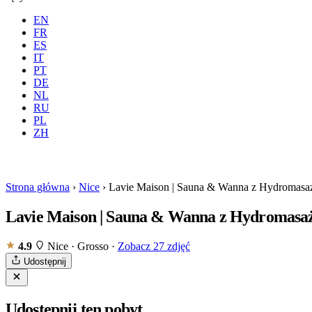
EN
FR
ES
IT
PT
DE
NL
RU
PL
Gdzie
Wszystkie
Kiedy
G
ZH
Rezerwuj
Strona główna
›
Nice
›
Lavie Maison | Sauna & Wanna z Hydromas
Lavie Maison | Sauna & Wanna z Hydromas
4.9
Nice · Grosso
·
Zobacz 27 zdjęć
Udostępnij
Udostępnij ten pobyt