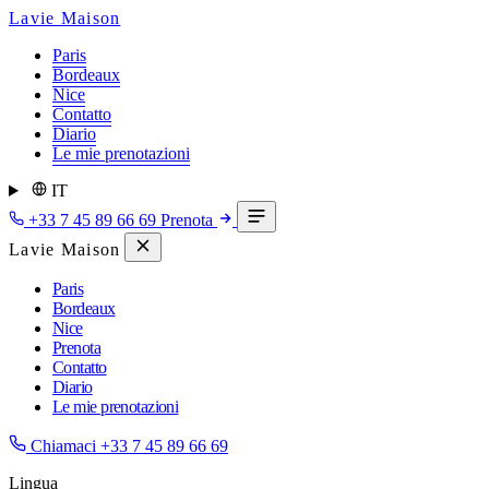
Lavie Maison
Paris
Bordeaux
Nice
Contatto
Diario
Le mie prenotazioni
IT
+33 7 45 89 66 69
Prenota
Lavie Maison
Paris
Bordeaux
Nice
Prenota
Contatto
Diario
Le mie prenotazioni
Chiamaci
+33 7 45 89 66 69
Lingua