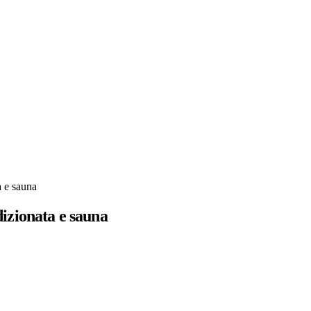
2 ospiti
a e sauna
izionata e sauna