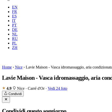
EN
FR
ES
IT
PT
DE
NL
RU
PL
Dove
Tutte
Quando
Ospiti
ZH
Prenota
Home
›
Nice
›
Lavie Maison - Vasca idromassaggio, aria condizionat
Lavie Maison - Vasca idromassaggio, aria cond
4.9
Nice · Carré d'Or
·
Vedi 24 foto
Condividi
Condividi questo soggiorno