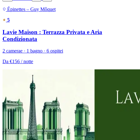
Épinettes – Guy Môquet
5
Lavie Maison : Terrazza Privata e Aria
Condizionata
2 camerae · 1 bagno · 6 ospitei
Da
€156
/ notte