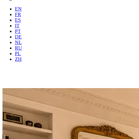
EN
FR
ES
IT
PT
DE
NL
RU
Dove
Tutte
Quando
PL
Ospiti
2 ospiti
ZH
Prenota