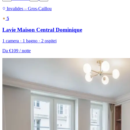
Invalides – Gros-Caillou
5
Lavie Maison Central Dominique
1 camera · 1 bagno · 2 ospitei
Da
€109
/ notte