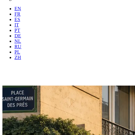
EN
FR
ES
IT
PT
DE
NL
RU
Dove
Tutte
Quando
PL
Ospiti
2 ospiti
ZH
Prenota