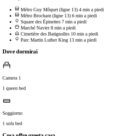
sul boulevard des Batignolles — solo il sabato, interamente
Métro Guy Môquet (ligne 13)
4 min a piedi
biologico, e già solo il pollo allo spiedo vale il viaggio. Arrivate
Métro Brochant (ligne 13)
6 min a piedi
prima delle undici, mangiatelo poi in square Boulay-Level con una
Square des Épinettes
7 min a piedi
Marché Navier
8 min a piedi
bottiglia presa dalla cave à vin in rue Lemercier.
Cimetière des Batignolles
10 min a piedi
Parc Martin Luther King
13 min a piedi
Dove dormirai
Camera 1
1 queen bed
Soggiorno
1 sofa bed
Cosa offre questa casa