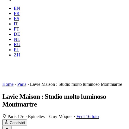
EN
FR
ES
IT
PT
DE
NL
RU
Dove
Tutte
Quando
PL
Ospiti
2 ospiti
ZH
Prenota
Home
›
Paris
›
Lavie Maison : Studio molto luminoso Montmartre
Lavie Maison : Studio molto luminoso
Montmartre
Paris 17e · Épinettes – Guy Môquet
·
Vedi 16 foto
Condividi