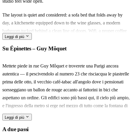
studio feel wide open.
The layout is quiet and considered: a sofa bed that folds away by
day, a kitchenette equipped down to the wine glasses, a modern
bathroom tucked behind a clean line of doors. Wifi, a proper coffee
Leggi di più
machine, and — yes — your dog is welcome.
Su Épinettes – Guy Môquet
You're in the Épinettes, the workshop-and-wine-bar pocket between
Guy Môquet and Montmartre. Rue Lemercier handles the daily
Mettete piede in rue Guy Môquet e troverete una Parigi ancora
rituals: café au comptoir in the morning, a small marché on Saturday,
autentica — il pescivendolo al numero 23 che risciacqua le piastrelle
the butte a fifteen-minute walk uphill.
prima delle otto, il vecchio café-tabac all'angolo dove i pensionati
sorsseggiano un ballon de rouge accanto ai fattorini in bici che
It suits two people on a slower kind of Paris trip — the kind where
aspettano un ordine. Gli edifici sono più bassi qui, il cielo più ampio,
you cook once, wander often, and come back at midnight to a room
e l'ingresso della metro si erge nel mezzo di tutto come la fontana di
still holding the day's light.
un villaggio.
Leggi di più
La mattina, camminate cinque minuti fino al marché des Batignolles
A due passi