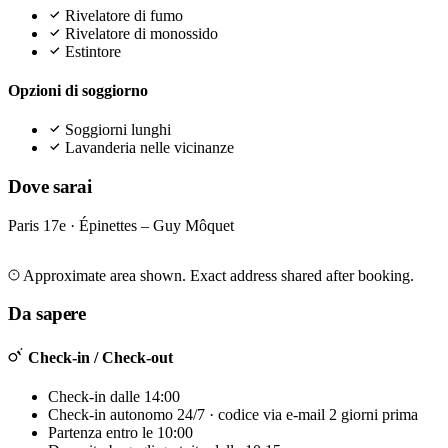
Rivelatore di fumo
Rivelatore di monossido
Estintore
Opzioni di soggiorno
Soggiorni lunghi
Lavanderia nelle vicinanze
Dove sarai
Paris 17e · Épinettes – Guy Môquet
Leaflet
|
©
OpenStreetMap
©
CARTO
+
Approximate area shown. Exact address shared after booking.
−
Da sapere
Check-in / Check-out
Check-in dalle 14:00
Check-in autonomo 24/7 · codice via e-mail 2 giorni prima
Partenza entro le 10:00