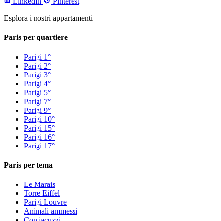
LinkedIn
Pinterest
Esplora i nostri appartamenti
Paris per quartiere
Parigi 1°
Parigi 2°
Parigi 3°
Parigi 4°
Parigi 5°
Parigi 7°
Parigi 9°
Parigi 10°
Parigi 15°
Parigi 16°
Parigi 17°
Paris per tema
Le Marais
Torre Eiffel
Parigi Louvre
Animali ammessi
Con jacuzzi