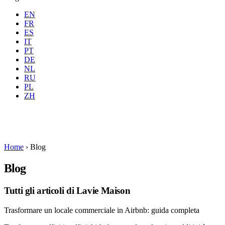
EN
FR
ES
IT
PT
DE
NL
RU
Dove
Tutte
Quando
PL
Ospiti
2 ospiti
ZH
Prenota
Home
›
Blog
Blog
Tutti gli articoli di Lavie Maison
Trasformare un locale commerciale in Airbnb: guida completa