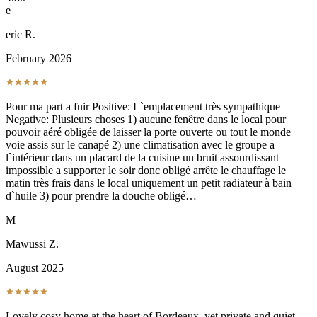
e
eric R.
February 2026
Pour ma part a fuir Positive: L`emplacement très sympathique
Negative: Plusieurs choses 1) aucune fenêtre dans le local pour
pouvoir aéré obligée de laisser la porte ouverte ou tout le monde
voie assis sur le canapé 2) une climatisation avec le groupe a
l`intérieur dans un placard de la cuisine un bruit assourdissant
impossible a supporter le soir donc obligé arrête le chauffage le
matin très frais dans le local uniquement un petit radiateur à bain
d`huile 3) pour prendre la douche obligé…
M
Mawussi Z.
August 2025
Lovely cosy home at the heart of Bordeaux, yet private and quiet.