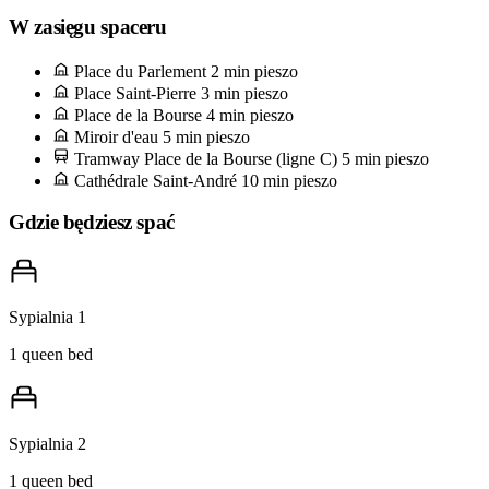
Coffee przy rue de la Devise na flat white i sfatygowanego
W zasięgu spaceru
paperbacka — właśnie takie miejsce poleca équipe gościom, którzy
Place du Parlement
2 min pieszo
pytają, dokąd miejscowi chodzą zanim na rue Sainte-Catherine
Place Saint-Pierre
3 min pieszo
unoszone są żaluzje.
Place de la Bourse
4 min pieszo
Miroir d'eau
5 min pieszo
Tramway Place de la Bourse (ligne C)
5 min pieszo
Cathédrale Saint-André
10 min pieszo
Gdzie będziesz spać
Sypialnia 1
1 queen bed
Sypialnia 2
1 queen bed