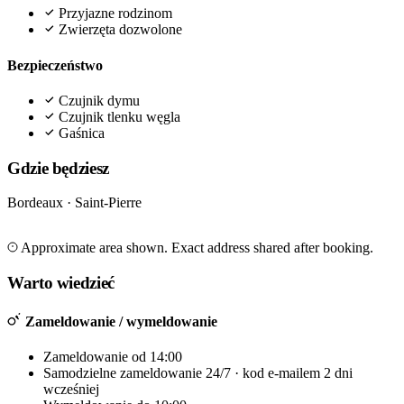
Przyjazne rodzinom
Zwierzęta dozwolone
Bezpieczeństwo
Czujnik dymu
Czujnik tlenku węgla
Gaśnica
Gdzie będziesz
Bordeaux · Saint-Pierre
Leaflet
|
©
OpenStreetMap
©
CARTO
+
Approximate area shown. Exact address shared after booking.
−
Warto wiedzieć
Zameldowanie / wymeldowanie
Zameldowanie od 14:00
Samodzielne zameldowanie 24/7 · kod e-mailem 2 dni
wcześniej