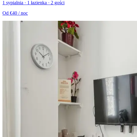
1 sypialnia · 1 łazienka · 2 gości
Od
€40
/ noc