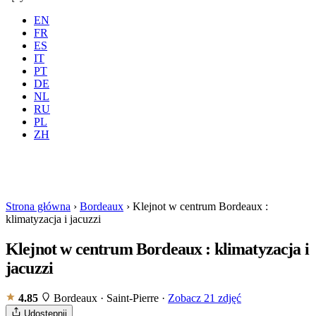
EN
FR
ES
IT
PT
DE
NL
RU
Gdzie
Wszystkie
Kiedy
PL
Goście
2 gości
ZH
Rezerwuj
Strona główna
›
Bordeaux
›
Klejnot w centrum Bordeaux :
klimatyzacja i jacuzzi
Klejnot w centrum Bordeaux : klimatyzacja i
jacuzzi
4.85
Bordeaux · Saint-Pierre
·
Zobacz 21 zdjęć
Udostępnij