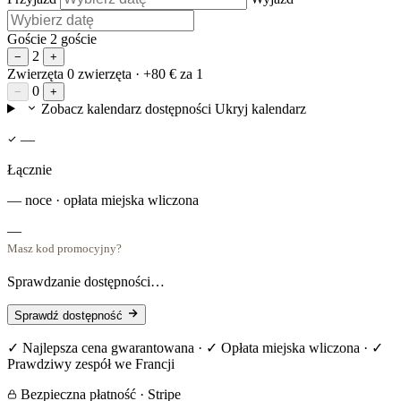
Goście
2 goście
2
−
+
Zwierzęta
0 zwierzęta
· +80 € za 1
0
−
+
Zobacz kalendarz dostępności
Ukryj kalendarz
—
Łącznie
— noce · opłata miejska wliczona
—
Masz kod promocyjny?
Sprawdzanie dostępności…
Sprawdź dostępność
✓ Najlepsza cena gwarantowana · ✓ Opłata miejska wliczona · ✓
Prawdziwy zespół we Francji
Bezpieczna płatność · Stripe