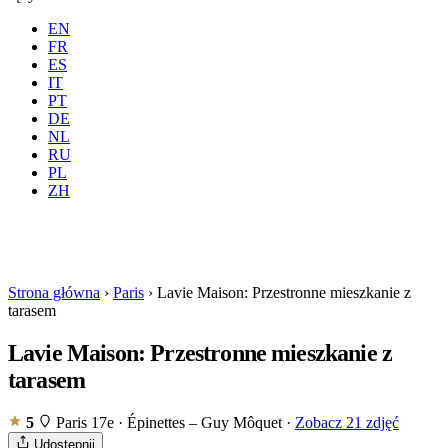
EN
FR
ES
IT
PT
DE
NL
RU
Gdzie
Wszystkie
Kiedy
PL
Goście
2 gości
ZH
Rezerwuj
Strona główna
›
Paris
›
Lavie Maison: Przestronne mieszkanie z
tarasem
Lavie Maison: Przestronne mieszkanie z
tarasem
5
Paris 17e · Épinettes – Guy Môquet
·
Zobacz 21 zdjęć
Udostępnij