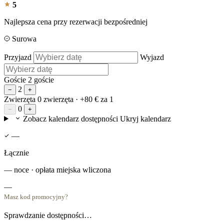
5
Najlepsza cena przy rezerwacji bezpośredniej
Surowa
Przyjazd
Wyjazd
Goście
2 goście
2
−
+
Zwierzęta
0 zwierzęta
· +80 € za 1
0
−
+
Zobacz kalendarz dostępności
Ukryj kalendarz
—
Łącznie
— noce · opłata miejska wliczona
—
Masz kod promocyjny?
Sprawdzanie dostępności…