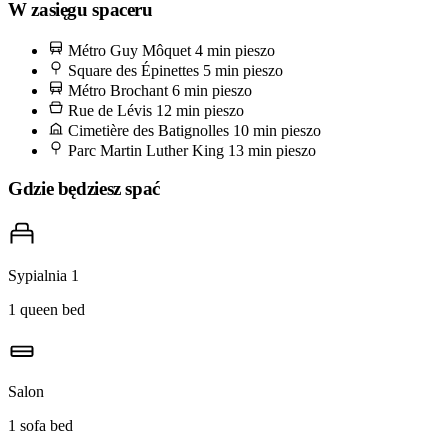
stoisko z pastéis de nata wciąż ciepłymi z pieca oraz ostrygarz z
W zasięgu spaceru
Normandii, który otworzy tuzin na miejscu, gdy tylko poczekasz
Métro Guy Môquet
4 min pieszo
chwilę. Weź gotówkę i płócienną torbę. Później kawa w Le Bal café
Square des Épinettes
5 min pieszo
niedaleko starej zajezdni SNCF, gdzie wśród gości połowa to
Métro Brochant
6 min pieszo
Rue de Lévis
12 min pieszo
fotografowie, a połowa miejscowi czytający Libération.
Cimetière des Batignolles
10 min pieszo
Parc Martin Luther King
13 min pieszo
Gdzie będziesz spać
Sypialnia 1
1 queen bed
Salon
1 sofa bed