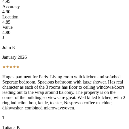
4.95
Accuracy
4.90
Location
4.85
Value
4.80
J
John P.
January 2026
Huge apartment for Paris. Living room with kitchen and sofa/bed.
Seperate bedroom. Spacious bathroom with large shower. Has real
character as each of the 3 rooms has floor to ceiling windows/doors,
leading out to the wrap around balcony. The property is on the
corner of the building so views are great. Well kitted kitchen, with 2
ring induction hob, kettle, toaster, Nespresso coffee machine,
dishwasher, combined microwave/oven.
T
Tatiana P.