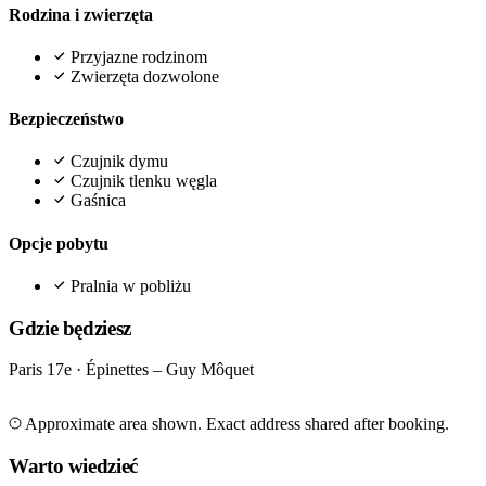
Rodzina i zwierzęta
Przyjazne rodzinom
Zwierzęta dozwolone
Bezpieczeństwo
Czujnik dymu
Czujnik tlenku węgla
Gaśnica
Opcje pobytu
Pralnia w pobliżu
Gdzie będziesz
Paris 17e · Épinettes – Guy Môquet
Leaflet
|
©
OpenStreetMap
©
CARTO
+
Approximate area shown. Exact address shared after booking.
−
Warto wiedzieć