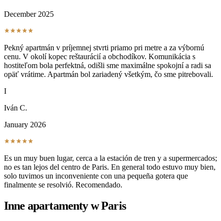
December 2025
Pekný apartmán v príjemnej stvrti priamo pri metre a za výbornú
cenu. V okolí kopec reštaurácií a obchodíkov. Komunikácia s
hostiteľom bola perfektná, odišli sme maximálne spokojní a radi sa
opäť vrátime. Apartmán bol zariadený všetkým, čo sme pitrebovali.
I
Iván C.
January 2026
Es un muy buen lugar, cerca a la estación de tren y a supermercados;
no es tan lejos del centro de Paris. En general todo estuvo muy bien,
solo tuvimos un inconveniente con una pequeña gotera que
finalmente se resolvió. Recomendado.
Inne apartamenty w Paris