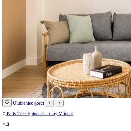
Ulubieniec gości
Paris 17e · Épinettes – Guy Môquet
5