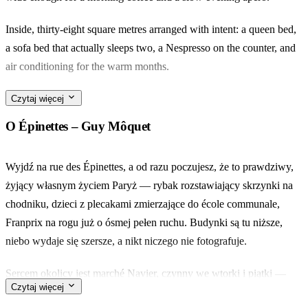
Inside, thirty-eight square metres arranged with intent: a queen bed,
a sofa bed that actually sleeps two, a Nespresso on the counter, and
air conditioning for the warm months.
Épinettes–Guy Môquet is the Paris locals keep to themselves. Rue
Czytaj więcej
Davy for the wine bars, the marché biologique des Batignolles on
O Épinettes – Guy Môquet
Saturday mornings, and the 13 métro straight down to Saint-Lazare.
Wyjdź na rue des Épinettes, a od razu poczujesz, że to prawdziwy,
It suits a couple with a small one in tow — the travel cot is already
żyjący własnym życiem Paryż — rybak rozstawiający skrzynki na
here — or four friends who want more room than a hotel gives. The
chodniku, dzieci z plecakami zmierzające do école communale,
terrace is the part they'll talk about after.
Franprix na rogu już o ósmej pełen ruchu. Budynki są tu niższe,
niebo wydaje się szersze, a nikt niczego nie fotografuje.
Sercem okolicy jest marché Navier, czynny we wtorki i piątki —
Czytaj więcej
trzy krótkie rzędy stoisk z lokalnymi producentami, portugalskie