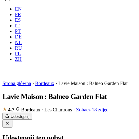
EN
FR
ES
IT
PT
DE
NL
RU
PL
Gdzie
Wszystkie
Kiedy
G
ZH
Rezerwuj
Strona główna
›
Bordeaux
›
Lavie Maison : Balneo Garden Flat
Lavie Maison : Balneo Garden Flat
4.7
Bordeaux · Les Chartrons
·
Zobacz 18 zdjęć
Udostępnij
Udostępnij ten pobyt