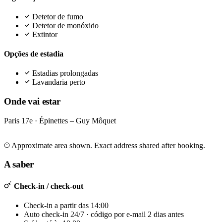
Detetor de fumo
Detetor de monóxido
Extintor
Opções de estadia
Estadias prolongadas
Lavandaria perto
Onde vai estar
Paris 17e · Épinettes – Guy Môquet
Leaflet
|
©
OpenStreetMap
©
CARTO
+
Approximate area shown. Exact address shared after booking.
−
A saber
Check-in / check-out
Check-in a partir das 14:00
Auto check-in 24/7 · código por e-mail 2 dias antes