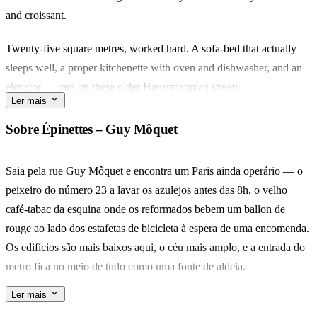
and croissant.
Twenty-five square metres, worked hard. A sofa-bed that actually
sleeps well, a proper kitchenette with oven and dishwasher, and an
elevator — rare on these older Haussmannian streets.
Ler mais
You're in the Épinettes, the quieter shoulder of the 17e. Rue Guy
Sobre Épinettes – Guy Môquet
Môquet has the neighbourhood's Sunday market, and Montmartre's
stairs begin a fifteen-minute walk east.
Saia pela rue Guy Môquet e encontra um Paris ainda operário — o
peixeiro do número 23 a lavar os azulejos antes das 8h, o velho
Built for two — a couple on a long weekend, or a solo traveller
café-tabac da esquina onde os reformados bebem um ballon de
staying a month. What you'll remember is the light, and how quickly
rouge ao lado dos estafetas de bicicleta à espera de uma encomenda.
le quartier starts to feel like yours.
Os edifícios são mais baixos aqui, o céu mais amplo, e a entrada do
metro fica no meio de tudo como uma fonte de aldeia.
Ler mais
De manhã, caminhe cinco minutos até ao marché des Batignolles no