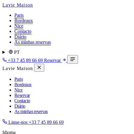
Lavie Maison
Paris
Bordeaux
Nice
Contacto
Diário
As minhas reservas
PT
+33 7 45 89 66 69
Reservar
Lavie Maison
Paris
Bordeaux
Nice
Reservar
Contacto
Diário
As minhas reservas
Ligue-nos
+33 7 45 89 66 69
Idioma