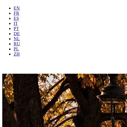
EN
FR
ES
IT
PT
DE
NL
RU
PL
Onde
Todas
Quando
Hóspe
ZH
Reservar