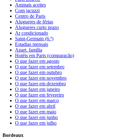
Animais aceites
Com jacuzzi
Centro de Paris
Alugueres de férias
Alugueres curto prazo
Ar condicionado
Saint-Germain (6.º)
Estadias mensais
Apart. família
Hotéis em Paris (comparação)
O que fazer em agosto
O que fazer em setembro
O que fazer em outubro
O que fazer em novembro
O que fazer em dezembro
O que fazer em janeiro
O que fazer em fevereiro
O que fazer em março
O que fazer em abril
O que fazer em maio
O que fazer em junho
O que fazer em julho
Bordeaux