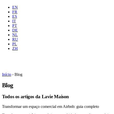
EN
FR
ES
IT
PT
DE
NL
RU
Onde
Todas
Quando
PL
Hóspedes
2 hóspedes
ZH
Reservar
Início
›
Blog
Blog
Todos os artigos da Lavie Maison
Transformar um espaço comercial em Airbnb: guia completo