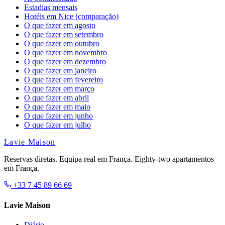
Estadias mensais
Hotéis em Nice (comparação)
O que fazer em agosto
O que fazer em setembro
O que fazer em outubro
O que fazer em novembro
O que fazer em dezembro
O que fazer em janeiro
O que fazer em fevereiro
O que fazer em março
O que fazer em abril
O que fazer em maio
O que fazer em junho
O que fazer em julho
Lavie Maison
Reservas diretas. Equipa real em França. Eighty-two apartamentos
em França.
+33 7 45 89 66 69
Lavie Maison
Diário