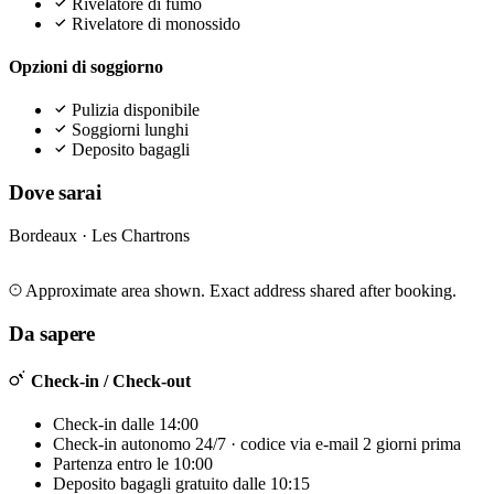
Rivelatore di fumo
Rivelatore di monossido
Opzioni di soggiorno
Pulizia disponibile
Soggiorni lunghi
Deposito bagagli
Dove sarai
Bordeaux · Les Chartrons
Leaflet
|
©
OpenStreetMap
©
CARTO
+
Approximate area shown. Exact address shared after booking.
−
Da sapere
Check-in / Check-out
Check-in dalle 14:00
Check-in autonomo 24/7 · codice via e-mail 2 giorni prima
Partenza entro le 10:00
Deposito bagagli gratuito dalle 10:15