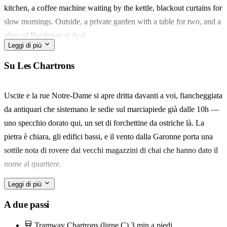
kitchen, a coffee machine waiting by the kettle, blackout curtains for
slow mornings. Outside, a private garden with a table for two, and a
glass of Bordeaux at dusk.
Leggi di più
Les Chartrons wears its wine-merchant past lightly. The Sunday
Su Les Chartrons
marché des Chartrons runs along the quais, oysters and Cannelés
and a walk to the Garonne after.
Uscite e la rue Notre-Dame si apre dritta davanti a voi, fiancheggiata
da antiquari che sistemano le sedie sul marciapiede già dalle 10h —
For a couple, a solo wanderer, or someone settling in for a longer
uno specchio dorato qui, un set di forchettine da ostriche là. La
stay with a dog in tow. What stays with you is the cour — a green
pietra è chiara, gli edifici bassi, e il vento dalla Garonne porta una
pause in the middle of the city.
sottile nota di rovere dai vecchi magazzini di chai che hanno dato il
nome al quartiere.
Leggi di più
La domenica appartiene al marché des Chartrons lungo il quai.
Arrivate prima delle 11h per i cannelés allo stand di Baillardran e un
A due passi
bicchiere di bianco da un vigneron di Blaye che lo verserà in un
Tramway Chartrons (ligne C)
3 min a piedi