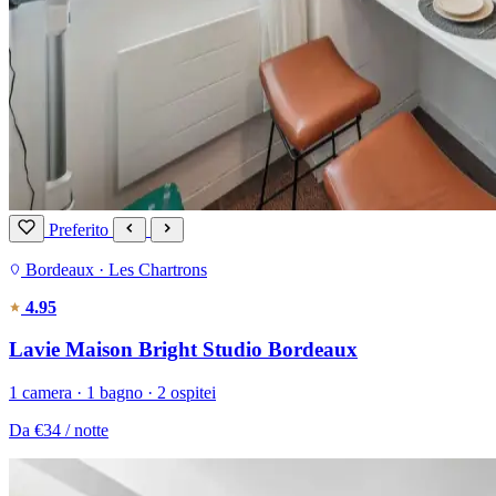
Preferito
Bordeaux · Les Chartrons
4.95
Lavie Maison Bright Studio Bordeaux
1 camera · 1 bagno · 2 ospitei
Da
€34
/ notte