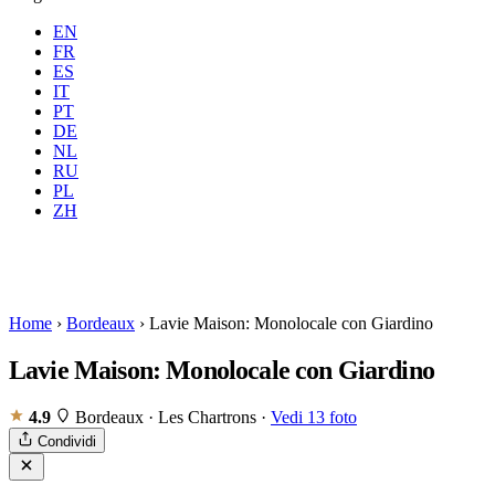
EN
FR
ES
IT
PT
DE
NL
RU
Dove
Tutte
Quando
PL
Ospiti
2 ospiti
ZH
Prenota
Home
›
Bordeaux
›
Lavie Maison: Monolocale con Giardino
Lavie Maison: Monolocale con Giardino
4.9
Bordeaux · Les Chartrons
·
Vedi 13 foto
Condividi