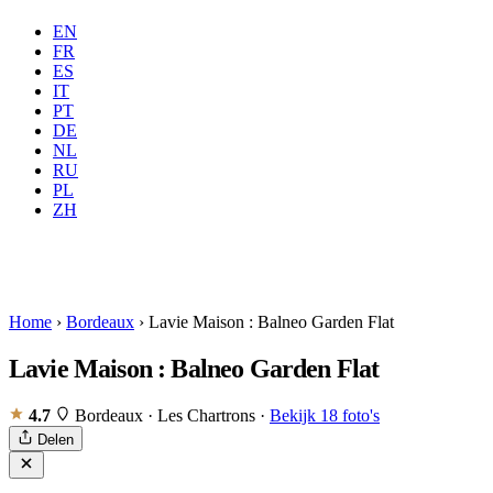
EN
FR
ES
IT
PT
DE
NL
RU
Waar
Alle
Wanneer
PL
Gasten
2 gasten
ZH
Boeken
Home
›
Bordeaux
›
Lavie Maison : Balneo Garden Flat
Lavie Maison : Balneo Garden Flat
4.7
Bordeaux · Les Chartrons
·
Bekijk 18 foto's
Delen