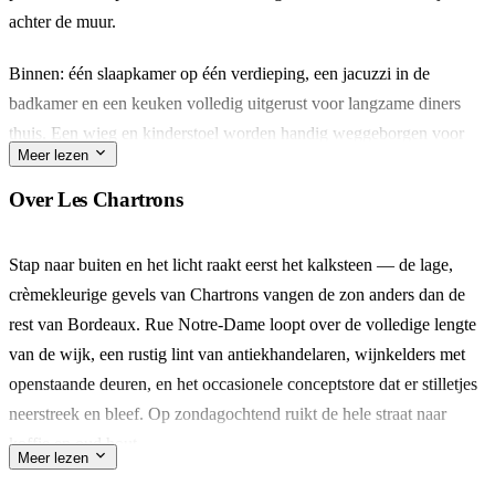
achter de muur.
Binnen: één slaapkamer op één verdieping, een jacuzzi in de
badkamer en een keuken volledig uitgerust voor langzame diners
thuis. Een wieg en kinderstoel worden handig weggeborgen voor
Meer lezen
gezinnen die reizen met een kleintje.
Over Les Chartrons
Les Chartrons draagt zijn geschiedenis licht. De zondagse markt
langs de kade loopt af naar de Garonne, en de antiekwinkels aan de
Stap naar buiten en het licht raakt eerst het kalksteen — de lage,
rue Notre-Dame blijven tot ver in de middag open.
crèmekleurige gevels van Chartrons vangen de zon anders dan de
rest van Bordeaux. Rue Notre-Dame loopt over de volledige lengte
Gemaakt voor een stel dat na een lange wandeling wil Baden, of
van de wijk, een rustig lint van antiekhandelaren, wijnkelders met
vier vrienden die liever koken dan reserveren. Wat bijblijft is de tuin
openstaande deuren, en het occasionele conceptstore dat er stilletjes
— zeldzaam, in dit deel van Bordeaux.
neerstreek en bleef. Op zondagochtend ruikt de hele straat naar
koffie en oud hout.
Meer lezen