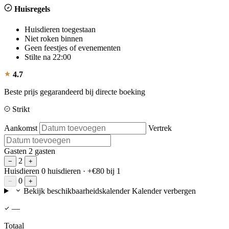
Huisregels
Huisdieren toegestaan
Niet roken binnen
Geen feestjes of evenementen
Stilte na 22:00
4.7
Beste prijs gegarandeerd bij directe boeking
Strikt
Aankomst
Vertrek
Gasten
2 gasten
2
−
+
Huisdieren
0 huisdieren
· +€80 bij 1
0
−
+
Bekijk beschikbaarheidskalender
Kalender verbergen
—
Totaal