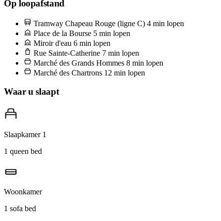
Voor een goed vertrekpunt ga je op zondag naar de Marché des
Op loopafstand
Chartrons langs de kaden — die begint om 8 uur onder de bogen en
Tramway Chapeau Rouge (ligne C)
4 min lopen
is om 13 uur afgelopen. Bestel een dozijn oesters van de Bassin
Place de la Bourse
5 min lopen
d'Arcachon-kraam en een glas Entre-deux-Mers, eet staand aan een
Miroir d'eau
6 min lopen
Rue Sainte-Catherine
7 min lopen
vat, en kijk toe hoe de hardlopers binnenkomen vanaf de Garonne.
Marché des Grands Hommes
8 min lopen
Dat is het ritueel hier.
Marché des Chartrons
12 min lopen
Waar u slaapt
Slaapkamer 1
1 queen bed
Woonkamer
1 sofa bed