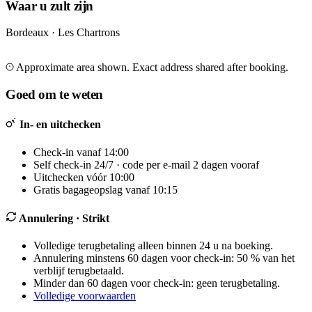
Waar u zult zijn
Bordeaux · Les Chartrons
Leaflet
|
©
OpenStreetMap
©
CARTO
+
Approximate area shown. Exact address shared after booking.
−
Goed om te weten
In- en uitchecken
Check-in vanaf 14:00
Self check-in 24/7 · code per e-mail 2 dagen vooraf
Uitchecken vóór 10:00
Gratis bagageopslag vanaf 10:15
Annulering
· Strikt
Volledige terugbetaling alleen binnen 24 u na boeking.
Annulering minstens 60 dagen voor check-in: 50 % van het
verblijf terugbetaald.
Minder dan 60 dagen voor check-in: geen terugbetaling.
Volledige voorwaarden