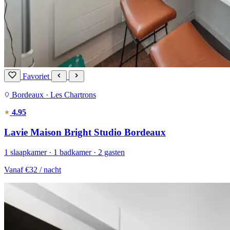
Favoriet
Bordeaux · Les Chartrons
4.95
Lavie Maison Bright Studio Bordeaux
1 slaapkamer · 1 badkamer · 2 gasten
Vanaf
€32
/ nacht