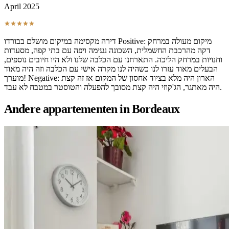
April 2025
דירה מקסימה במיקום מושלם בבורדו Positive: מיקום מעולה במרחק
דקה מהרכבת החשמלית, השכונה נעימה ויפה עם בתי קפה, מסעדות
וחנויות במרחק הליכה. התארחנו עם הכלבה שלנו ולא היו חיובים נוספים,
הבעלים מאוד עזרו לנו כשהיה לנו מקרה אישי עם הכלבה וזה היה מאוד
מוערך! Negative: הארון היה מלא בציוד אחסון של המקום אז זה קצת
היה מאתגר, הג'קוזי היה קצת מסובך להפעלה והטוסטר במטבח לא עבד.
Andere appartementen in Bordeaux