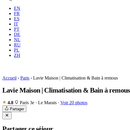
EN
FR
ES
IT
PT
DE
NL
RU
PL
Où
Toutes
Quand
Voyageu
ZH
Réserver
Accueil
›
Paris
›
Lavie Maison | Climatisation & Bain à remous
Lavie Maison | Climatisation & Bain à remous
4.8
Paris 3e · Le Marais
·
Voir 20 photos
Partager
Partager ce séjour