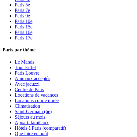
Paris 5e
Paris 7e
Paris 9e
Paris 10e
Paris 15e
Paris 16e
Paris 17e
Paris par thème
Le Marais
Tour Eiffel
Paris Louvre
Animaux acceptés
Avec jacuzzi
Centre de Paris
Locations de vacances
Locations courte durée
Climatisation
Saint-Germain (6e)
Séjours au mois
Appart. familiaux
Hôtels à Paris (comparatif)
Que faire en août