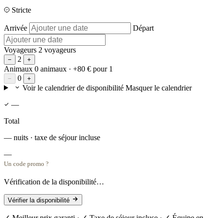
Stricte
Arrivée
Départ
Voyageurs
2 voyageurs
2
−
+
Animaux
0 animaux
· +80 € pour 1
0
−
+
Voir le calendrier de disponibilité
Masquer le calendrier
—
Total
— nuits · taxe de séjour incluse
—
Un code promo ?
Vérification de la disponibilité…
Vérifier la disponibilité
✓ Meilleur prix garanti · ✓ Taxe de séjour incluse · ✓ Équipe en