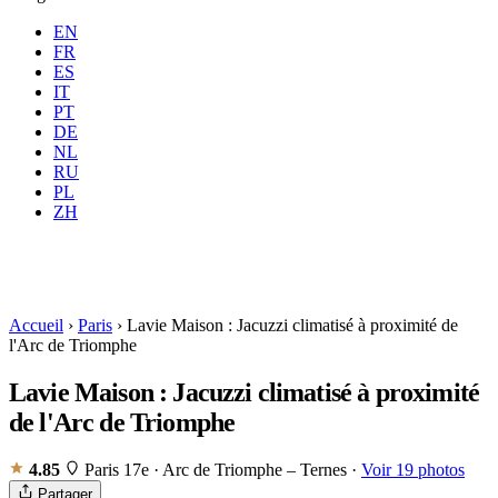
EN
FR
ES
IT
PT
DE
NL
RU
Où
Toutes
Quand
PL
Voyageurs
2 voyageurs
ZH
Réserver
Accueil
›
Paris
›
Lavie Maison : Jacuzzi climatisé à proximité de
l'Arc de Triomphe
Lavie Maison : Jacuzzi climatisé à proximité
de l'Arc de Triomphe
4.85
Paris 17e · Arc de Triomphe – Ternes
·
Voir 19 photos
Partager