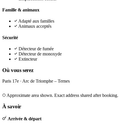
Famille & animaux
Adapté aux familles
Animaux acceptés
Sécurité
Détecteur de fumée
Détecteur de monoxyde
Extincteur
Où vous serez
Paris 17e · Arc de Triomphe – Ternes
Leaflet
|
©
OpenStreetMap
©
CARTO
+
Approximate area shown. Exact address shared after booking.
−
À savoir
Arrivée & départ