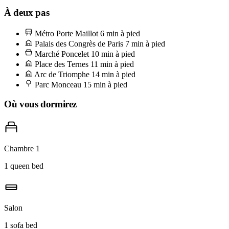
où le quartier fait ses courses chaque matin sauf le lundi. Arrêtez-
À deux pas
vous chez Alléosse pour le fromage — demandez un morceau de
Métro Porte Maillot
6 min à pied
Comté affiné 24 mois et un Brillat-Savarin, et savourez-les à la
Palais des Congrès de Paris
7 min à pied
maison avec une bouteille choisie chez le caviste deux portes plus
Marché Poncelet
10 min à pied
Place des Ternes
11 min à pied
loin.
Arc de Triomphe
14 min à pied
Parc Monceau
15 min à pied
Où vous dormirez
Chambre 1
1 queen bed
Salon
1 sofa bed