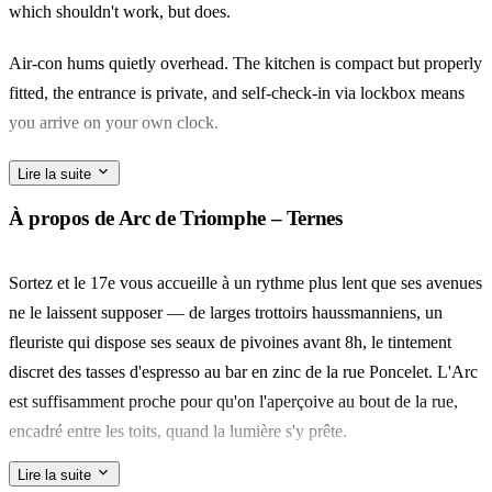
which shouldn't work, but does.
Air-con hums quietly overhead. The kitchen is compact but properly
fitted, the entrance is private, and self-check-in via lockbox means
you arrive on your own clock.
Ternes sits just behind the Arc de Triomphe, quieter than the
Lire la suite
Champs but still Haussmannian. Walk five minutes to Rue Poncelet,
À propos de Arc de Triomphe – Ternes
where the morning marché stalls spill onto the pavement and the
fromagerie queues start early.
Sortez et le 17e vous accueille à un rythme plus lent que ses avenues
ne le laissent supposer — de larges trottoirs haussmanniens, un
For a couple, or a small family with a little one (there's a travel cot
fleuriste qui dispose ses seaux de pivoines avant 8h, le tintement
for under-threes), this is a slow-Paris base. Ten minutes on foot to
discret des tasses d'espresso au bar en zinc de la rue Poncelet. L'Arc
the Arc, and a jacuzzi to come home to.
est suffisamment proche pour qu'on l'aperçoive au bout de la rue,
encadré entre les toits, quand la lumière s'y prête.
Lire la suite
Cinq minutes à pied mènent au Marché Poncelet, l'artère piétonne