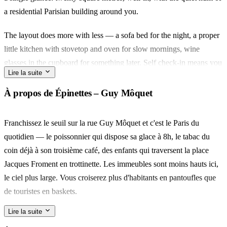
a residential Parisian building around you.
The layout does more with less — a sofa bed for the night, a proper
little kitchen with stovetop and oven for slow mornings, wine
glasses in the cupboard for something later. Self check-in means you
Lire la suite
arrive on your own schedule.
À propos de Épinettes – Guy Môquet
Rue Guy Môquet is the kind of street Parisians actually live on. The
rue des Moines market runs a few minutes away, and Montmartre
Franchissez le seuil sur la rue Guy Môquet et c'est le Paris du
sits one short walk uphill.
quotidien — le poissonnier qui dispose sa glace à 8h, le tabac du
coin déjà à son troisième café, des enfants qui traversent la place
For two — a couple, a friend passing through — this is a base, not a
Jacques Froment en trottinette. Les immeubles sont moins hauts ici,
destination. You'll remember the neighbourhood more than the
le ciel plus large. Vous croiserez plus d'habitants en pantoufles que
room, which is rather the point.
de touristes en baskets.
Lire la suite
Pour le marché, comptez cinq minutes à pied jusqu'à la rue de la