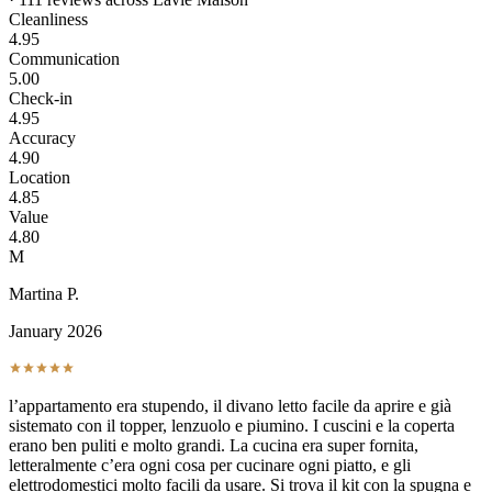
Cleanliness
4.95
Communication
5.00
Check-in
4.95
Accuracy
4.90
Location
4.85
Value
4.80
M
Martina P.
January 2026
l’appartamento era stupendo, il divano letto facile da aprire e già
sistemato con il topper, lenzuolo e piumino. I cuscini e la coperta
erano ben puliti e molto grandi. La cucina era super fornita,
letteralmente c’era ogni cosa per cucinare ogni piatto, e gli
elettrodomestici molto facili da usare. Si trova il kit con la spugna e