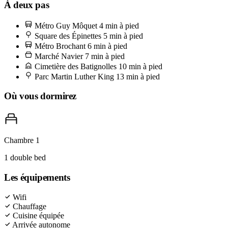
Jonquière un mardi ou vendredi matin — moins grand que les
À deux pas
Batignolles, moins sélectif, plus abordable. Achetez un poulet rôti
Métro Guy Môquet
4 min à pied
chez le vendeur près de la rue Lantiez et mangez-le dans le Square
Square des Épinettes
5 min à pied
des Épinettes avec les doigts. C'est ça, le quartier.
Métro Brochant
6 min à pied
Marché Navier
7 min à pied
Cimetière des Batignolles
10 min à pied
Parc Martin Luther King
13 min à pied
Où vous dormirez
Chambre 1
1 double bed
Les équipements
Wifi
Chauffage
Cuisine équipée
Arrivée autonome