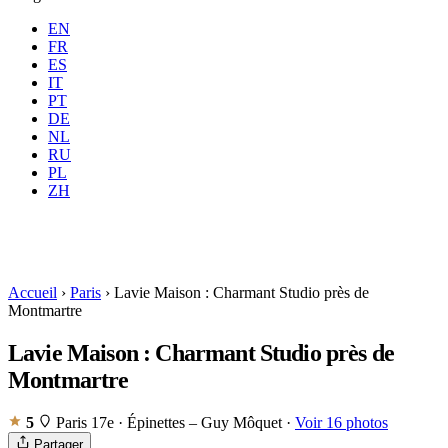
EN
FR
ES
IT
PT
DE
NL
RU
Où
Toutes
Quand
PL
Voyageurs
2 voyageurs
ZH
Réserver
Accueil
›
Paris
›
Lavie Maison : Charmant Studio près de
Montmartre
Lavie Maison : Charmant Studio près de
Montmartre
5
Paris 17e · Épinettes – Guy Môquet
·
Voir 16 photos
Partager