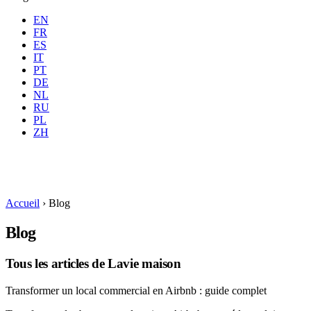
EN
FR
ES
IT
PT
DE
NL
RU
Où
Toutes
Quand
PL
Voyageurs
2 voyageurs
ZH
Réserver
Accueil
›
Blog
Blog
Tous les articles de Lavie maison
Transformer un local commercial en Airbnb : guide complet