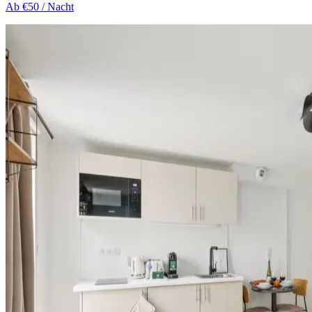
Ab
€50
/ Nacht