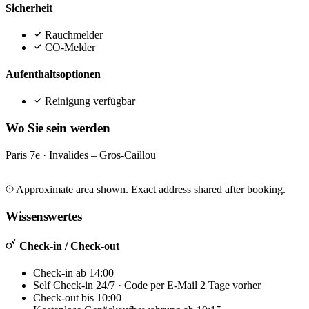
Sicherheit
Rauchmelder
CO-Melder
Aufenthaltsoptionen
Reinigung verfügbar
Wo Sie sein werden
Paris 7e · Invalides – Gros-Caillou
Leaflet
|
©
OpenStreetMap
©
CARTO
+
Approximate area shown. Exact address shared after booking.
−
Wissenswertes
Check-in / Check-out
Check-in ab 14:00
Self Check-in 24/7 · Code per E-Mail 2 Tage vorher
Check-out bis 10:00