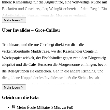
Innen: Klimaanlage für die Augusthitze, eine vollwertige Küche mit
Backofen und Geschirrspüler, Weingläser bereit auf dem Regal. Ein
Arbeitsplatz am Fenster, wenn der Morgen es verlangt,
Mehr lesen
Verdunkelungsvorhänge, wenn nicht.
Über Invalides – Gros-Caillou
Gros-Caillou ist das Dorf in Paris, das alle zu finden hoffen. Die
Rue Cler beginnt ein paar Straßen entfernt – die Käsehändler, der
Tritt hinaus, und die rue Cler liegt direkt vor dir – die
Blumenstand, die Café-Tische, die um zehn Uhr auf den Gehweg
verkehrsberuhigte Marktstraße, wo der Käsehändler Comté in
überquellen.
Wachspapier wickelt, der Fischhändler gegen zehn den Bürgersteig
abspritzt und die Café-Terrassen die Morgensonne einfangen, bevor
Ausgelegt für zwei Personen, wobei das Reisebett ein kleines
die Reisegruppen sie entdecken. Geh in die andere Richtung, und
Drittes willkommen heißt. Was bleibt, ist der Nachhauseweg jeden
die goldene Kuppel der les Invalides schließt die Sichtachse ab –
Abend, der erleuchtete Turm, der Schlüssel schon in der Tasche.
absurd nah, eingerahmt zwischen zwei Reihen Haussmann-Stein.
L'équipe ist eine Nachricht entfernt, wenn Sie uns brauchen.
Mehr lesen
Für den Kaffee: Touristenpfade meiden, stattdessen ins Malongo an
Gleich um die Ecke
der rue Cler – ein schlichter Zinktresen, ein Espresso für 1,80€, und
Métro École Militaire
5 Min. zu Fuß
der gewohnte Rhythmus von Briefträgern, Hauswarten und Witwen