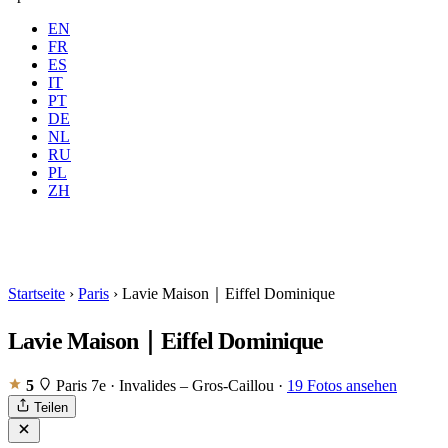
EN
FR
ES
IT
PT
DE
NL
RU
Wo
Alle
Wann
PL
Gäste
2 Gäste
ZH
Buchen
Startseite
›
Paris
›
Lavie Maison｜Eiffel Dominique
Lavie Maison｜Eiffel Dominique
5
Paris 7e · Invalides – Gros-Caillou
·
19 Fotos ansehen
Teilen