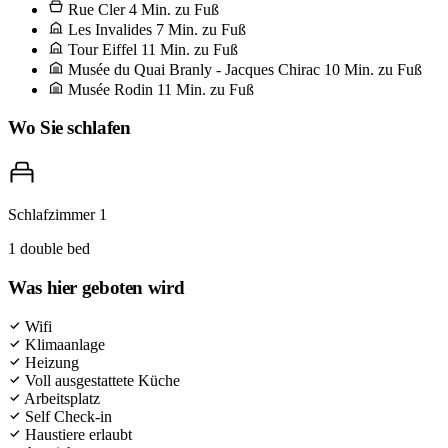
Rue Cler
4 Min. zu Fuß
aus dem 7. Arrondissement, die sich beim Morgen-Figaro zunicken.
Les Invalides
7 Min. zu Fuß
Tour Eiffel
11 Min. zu Fuß
Am Tresen bestellen; wer sich setzt, zahlt doppelt und bekommt
Musée du Quai Branly - Jacques Chirac
10 Min. zu Fuß
halb so viel vom Wesentlichen.
Musée Rodin
11 Min. zu Fuß
Wo Sie schlafen
Schlafzimmer 1
1 double bed
Was hier geboten wird
Wifi
Klimaanlage
Heizung
Voll ausgestattete Küche
Arbeitsplatz
Self Check-in
Haustiere erlaubt