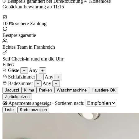
Bestpreis garantiert bei Direktbuchung
Kostenlose
Gepäckaufbewahrung ab 11:15
100% sichere Zahlung
Bestpreisgarantie
Echtes Team in Frankreich
Self Check-in rund um die Uhr
Filter:
Gäste
Any
−
+
Schlafzimmer
Any
−
+
Badezimmer
Any
−
+
Jacuzzi
Klima
Parken
Waschmaschine
Haustiere OK
Zurücksetzen
69
Apartments angezeigt
·
Sortieren nach:
Liste
Karte anzeigen