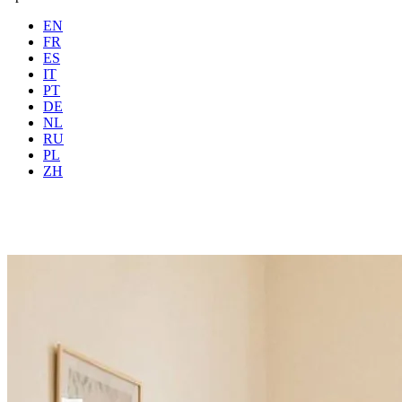
EN
FR
ES
IT
PT
DE
NL
RU
Wo
Alle
Wann
PL
Gäste
2 Gäste
ZH
Buchen