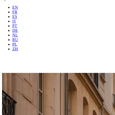
EN
FR
ES
IT
PT
DE
NL
RU
Wo
Alle
Wann
PL
Gäste
2 Gäste
ZH
Buchen