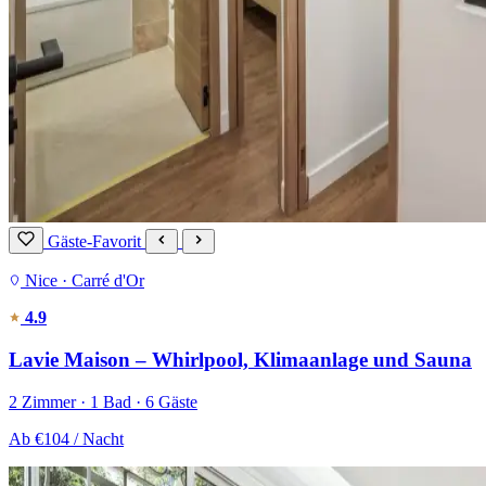
Gäste-Favorit
Nice · Carré d'Or
4.9
Lavie Maison – Whirlpool, Klimaanlage und Sauna
2 Zimmer · 1 Bad · 6 Gäste
Ab
€104
/ Nacht