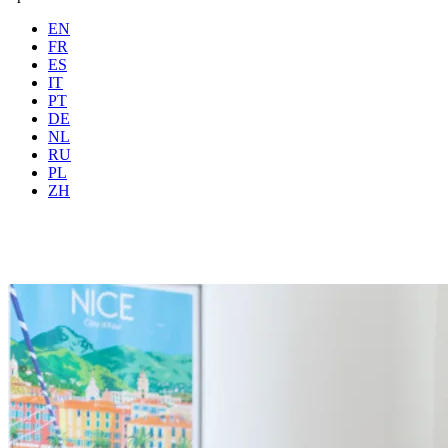
EN
FR
ES
IT
PT
DE
NL
RU
Wo
Alle
Wann
PL
Gäste
2 Gäste
ZH
Buchen