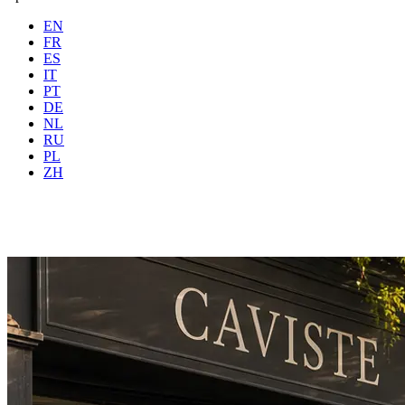
EN
FR
ES
IT
PT
DE
NL
RU
Wo
Alle
Wann
PL
Gäste
2 Gäste
ZH
Buchen