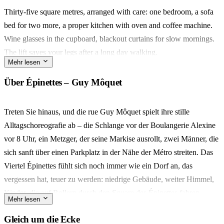
Thirty-five square metres, arranged with care: one bedroom, a sofa
bed for two more, a proper kitchen with oven and coffee machine.
Wine glasses in the cupboard, blackout curtains for slow mornings.
The lift saves your legs after a long day walking.
Mehr lesen
Guy Môquet is quieter than Montmartre, but the street market three
Über Épinettes – Guy Môquet
days a week pulls the whole quartier out for oysters, roast chicken,
and gossip. Line 13 gets you to Saint-Lazare in eight minutes.
Treten Sie hinaus, und die rue Guy Môquet spielt ihre stille
Alltagschoreografie ab – die Schlange vor der Boulangerie Alexine
For a couple or a small family who want to live like locals — bakery
vor 8 Uhr, ein Metzger, der seine Markise ausrollt, zwei Männer, die
in the morning, Sacré-Cœur by evening — without the crowds
sich sanft über einen Parkplatz in der Nähe der Métro streiten. Das
camped on their doorstep. The self check-in means you arrive on
Viertel Épinettes fühlt sich noch immer wie ein Dorf an, das
your own clock, and l'équipe is a message away when you need us.
vergessen hat, teuer zu werden: niedrige Gebäude, weiter Himmel,
Kinder, die auf Rollern durch den Square des Épinettes fahren.
Mehr lesen
Für das eigentliche Ritual empfiehlt sich der Markt Marché des
Gleich um die Ecke