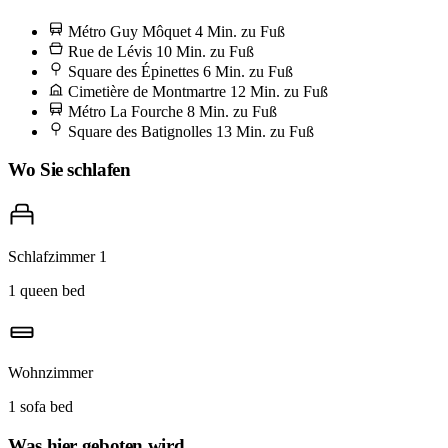
Batignolles am Samstagmorgen entlang der rue Lemercier – auf dem
Métro Guy Môquet
4 Min. zu Fuß
Bürgersteig geöffnete Austern, ein Brathähnchen vom Spieß, das
Rue de Lévis
10 Min. zu Fuß
man zurück in der Wohnung mit den Händen isst, und ein
Square des Épinettes
6 Min. zu Fuß
Cimetière de Montmartre
12 Min. zu Fuß
Blumenhändler, der Ranunkeln in die gestrige Libération einwickelt.
Métro La Fourche
8 Min. zu Fuß
Gehen Sie früh. Bis 13 Uhr ist das gute Brot vergriffen.
Square des Batignolles
13 Min. zu Fuß
Wo Sie schlafen
Schlafzimmer 1
1 queen bed
Wohnzimmer
1 sofa bed
Was hier geboten wird