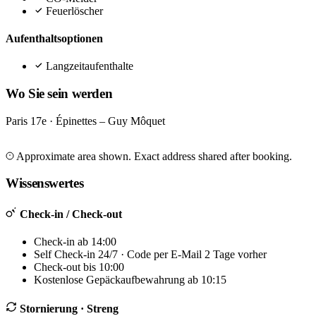
Feuerlöscher
Aufenthaltsoptionen
Langzeitaufenthalte
Wo Sie sein werden
Paris 17e · Épinettes – Guy Môquet
Leaflet
|
©
OpenStreetMap
©
CARTO
+
Approximate area shown. Exact address shared after booking.
−
Wissenswertes
Check-in / Check-out
Check-in ab 14:00
Self Check-in 24/7 · Code per E-Mail 2 Tage vorher
Check-out bis 10:00
Kostenlose Gepäckaufbewahrung ab 10:15
Stornierung
· Streng