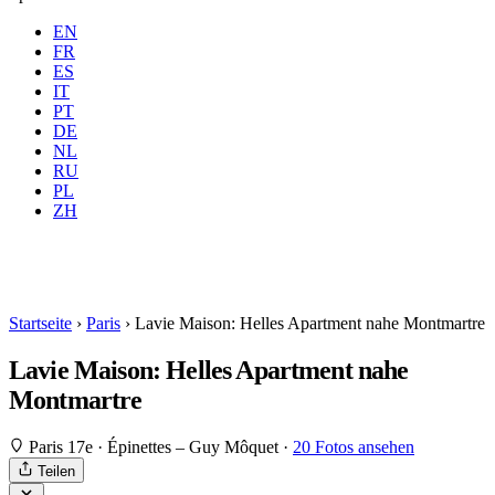
EN
FR
ES
IT
PT
DE
NL
RU
Wo
Alle
Wann
PL
Gäste
2 Gäste
ZH
Buchen
Startseite
›
Paris
›
Lavie Maison: Helles Apartment nahe Montmartre
Lavie Maison: Helles Apartment nahe
Montmartre
Paris 17e · Épinettes – Guy Môquet
·
20 Fotos ansehen
Teilen