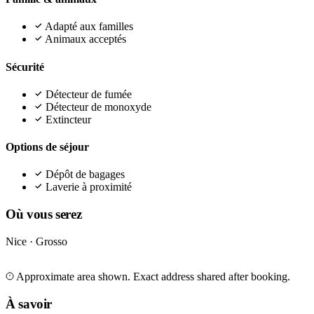
Adapté aux familles
Animaux acceptés
Sécurité
Détecteur de fumée
Détecteur de monoxyde
Extincteur
Options de séjour
Dépôt de bagages
Laverie à proximité
Où vous serez
Nice · Grosso
Leaflet
|
©
OpenStreetMap
©
CARTO
+
Approximate area shown. Exact address shared after booking.
−
À savoir