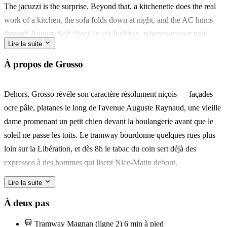
The jacuzzi is the surprise. Beyond that, a kitchenette does the real
work of a kitchen, the sofa folds down at night, and the AC hums
through August. Self check-in via lockbox, whenever your train
Lire la suite
pulls in.
À propos de Grosso
Grosso sits just back from the sea, quieter than the old town. Walk
five minutes to the Promenade des Anglais; walk two to a morning
Dehors, Grosso révèle son caractère résolument niçois — façades
espresso on rue de France before the shutters go up.
ocre pâle, platanes le long de l'avenue Auguste Raynaud, une vieille
dame promenant un petit chien devant la boulangerie avant que le
Best for a solo traveller or a couple who plan to spend their days out
soleil ne passe les toits. Le tramway bourdonne quelques rues plus
— at the beach, in the markets, along the Baie des Anges — and
loin sur la Libération, et dès 8h le tabac du coin sert déjà des
want a warm bath and a compact retreat to come home to.
expressos à des hommes qui lisent Nice-Matin debout.
Lire la suite
Le cœur du quartier, c'est le marché de la Libération, à trois minutes
à pied — le vrai marché de Nice, pas celui pour touristes sur le
À deux pas
Cours Saleya. Du mardi au dimanche matin, venez pour la socca
Tramway Magnan (ligne 2)
6 min à pied