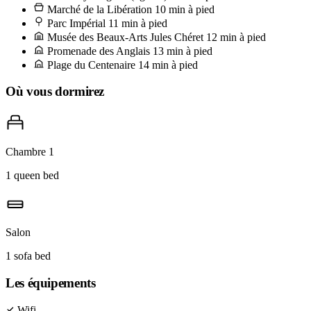
tout juste sortie de la plaque en cuivre de Chez Pipo, un morceau de
Marché de la Libération
10 min à pied
Tomme de brebis, et ces tomates qui vous gâchent définitivement
Parc Impérial
11 min à pied
Musée des Beaux-Arts Jules Chéret
12 min à pied
celles du supermarché au retour.
Promenade des Anglais
13 min à pied
Plage du Centenaire
14 min à pied
Où vous dormirez
Chambre 1
1 queen bed
Salon
1 sofa bed
Les équipements
Wifi