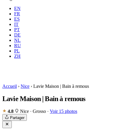
EN
FR
ES
IT
PT
DE
NL
RU
Où
Toutes
Quand
PL
Voyageurs
2 voyageurs
ZH
Réserver
Accueil
›
Nice
›
Lavie Maison | Bain à remous
Lavie Maison | Bain à remous
4.8
Nice · Grosso
·
Voir 15 photos
Partager