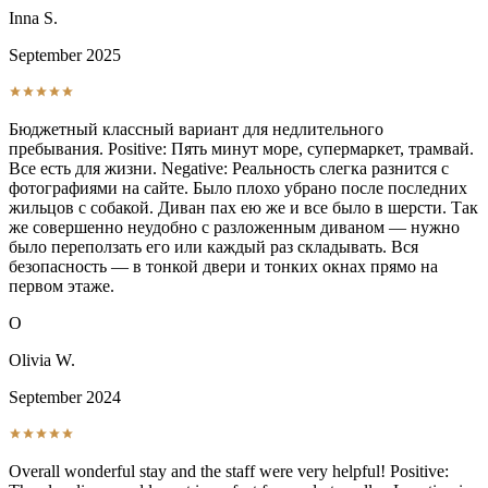
Inna S.
September 2025
Бюджетный классный вариант для недлительного
пребывания. Positive: Пять минут море, супермаркет, трамвай.
Все есть для жизни. Negative: Реальность слегка разнится с
фотографиями на сайте. Было плохо убрано после последних
жильцов с собакой. Диван пах ею же и все было в шерсти. Так
же совершенно неудобно с разложенным диваном — нужно
было переползать его или каждый раз складывать. Вся
безопасность — в тонкой двери и тонких окнах прямо на
первом этаже.
O
Olivia W.
September 2024
Overall wonderful stay and the staff were very helpful! Positive: