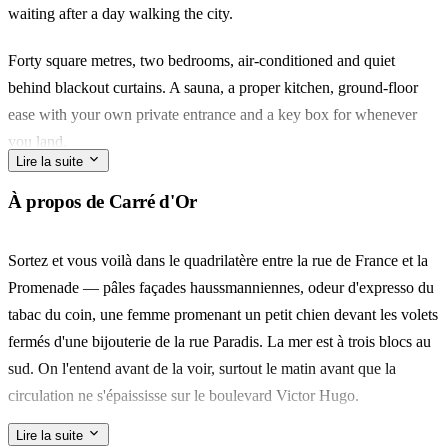
waiting after a day walking the city.
Forty square metres, two bedrooms, air-conditioned and quiet
behind blackout curtains. A sauna, a proper kitchen, ground-floor
ease with your own private entrance and a key box for whenever
you land.
Lire la suite
The Carré d'Or unfolds around you: Rue de France for the morning
À propos de Carré d'Or
croissant, the Promenade des Anglais four minutes south, the flower
market at Cours Saleya a short walk east.
Sortez et vous voilà dans le quadrilatère entre la rue de France et la
Promenade — pâles façades haussmanniennes, odeur d'expresso du
Built for a couple who want the long soak, or six friends splitting a
tabac du coin, une femme promenant un petit chien devant les volets
Riviera weekend. What stays with you is the water — jacuzzi at
fermés d'une bijouterie de la rue Paradis. La mer est à trois blocs au
night, Mediterranean by morning.
sud. On l'entend avant de la voir, surtout le matin avant que la
circulation ne s'épaississe sur le boulevard Victor Hugo.
Lire la suite
Pour le café, Emilie's sur la rue Alphonse Karr — flat whites, un