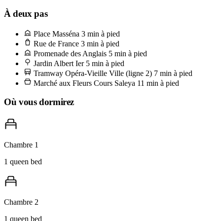
bon pain aux raisins, le genre d'endroit où l'équipe connaît les
À deux pas
habitués dès 8h. Si vous préférez la version niçoise, marchez dix
Place Masséna
3 min à pied
minutes jusqu'au Cours Saleya pour une socca tout juste sortie de la
Rue de France
3 min à pied
poêle en cuivre au stand de Chez Pipo. Mangez-la debout, pliée
Promenade des Anglais
5 min à pied
Jardin Albert Ier
5 min à pied
dans du papier, avant qu'elle ne refroidisse.
Tramway Opéra-Vieille Ville (ligne 2)
7 min à pied
Marché aux Fleurs Cours Saleya
11 min à pied
Où vous dormirez
Chambre 1
1 queen bed
Chambre 2
1 queen bed